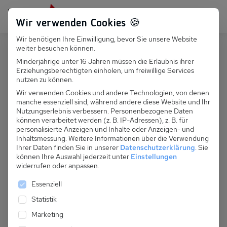
Persönlich für dich da:
+49 251 899 050
Wir verwenden Cookies 🍪
Wir benötigen Ihre Einwilligung, bevor Sie unsere Website
Suchfeld
weiter besuchen können.
Polen
Sarbinowo
Minderjährige unter 16 Jahren müssen die Erlaubnis ihrer
Erziehungsberechtigten einholen, um freiwillige Services
Suchen
PL 055.018A - Stare Sarbinowo,
nutzen zu können.
Ferienhaus für 2- 6 Pers.
Wir verwenden Cookies und andere Technologien, von denen
manche essenziell sind, während andere diese Website und Ihr
Nutzungserlebnis verbessern.
Personenbezogene Daten
können verarbeitet werden (z. B. IP-Adressen), z. B. für
personalisierte Anzeigen und Inhalte oder Anzeigen- und
Inhaltsmessung.
Weitere Informationen über die Verwendung
Ihrer Daten finden Sie in unserer
Datenschutzerklärung
.
Sie
können Ihre Auswahl jederzeit unter
Einstellungen
widerrufen oder anpassen.
Es folgt eine Liste der Service-Gruppen, für die eine 
Essenziell
Statistik
Marketing