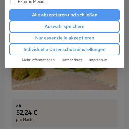
Externe Medien
Alle akzeptieren und schließen
Auswahl speichern
Nur essenzielle akzeptieren
Individuelle Datenschutzeinstellungen
Mehr Informationen
Datenschutz
Impressum
ab
:
52,24 €
pro Nacht