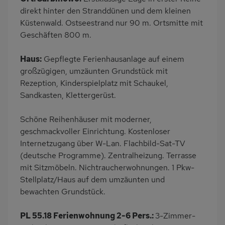
PKW-Parkplatz
Eingezäuntes
direkt hinter den Stranddünen und dem kleinen
Grundstück
Küstenwald. Ostseestrand nur 90 m. Ortsmitte mit
Dusche
Küche
Geschäften 800 m.
Herd (2 Platten)
Kühlschrank
Haus:
Gepflegte Ferienhausanlage auf einem
Babybett
Kinderhochstuhl
großzügigen, umzäunten Grundstück mit
Fahrradverleih
Nichtraucher
Rezeption, Kinderspielplatz mit Schaukel,
Sandkasten, Klettergerüst.
Wb/WC
Internet
Terrassenmöbel
Kaffeemaschine
Schöne Reihenhäuser mit moderner,
Strandnah
Bettwäsche inklusive
geschmackvoller Einrichtung. Kostenloser
Internetzugang über W-Lan. Flachbild-Sat-TV
Handtücher inklusive
(deutsche Programme). Zentralheizung. Terrasse
mit Sitzmöbeln. Nichtraucherwohnungen. 1 Pkw-
Stellplatz/Haus auf dem umzäunten und
bewachten Grundstück.
PL 55.18 Ferienwohnung 2-6 Pers.:
3-Zimmer-