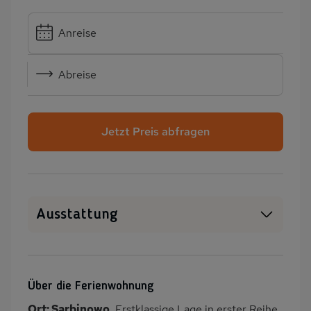
Anreise
Abreise
Jetzt Preis abfragen
Ausstattung
Haustiere erlaubt
WLAN
SAT-TV
Heizung
Über die Ferienwohnung
Terrasse
Kinderspielplatz
Ort: Sarbinowo.
Erstklassige Lage in erster Reihe