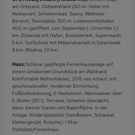
Terrasse
Grill
am Ortsrand. Ostseestrand 260 m. Hotel mit
Kinderspielplatz
PKW-Parkplatz
Restaurant, Schwimmbad, Sauna, Wellness-
Bereich, Tennisplatz 300 m. Lebensmittelladen
Eingezäuntes
Dusche
400 m (geöffnet Juni-September). Ortsmitte 1,2
Grundstück
km. Dziwnów mit Hafen, Bootsverleih, Supermarkt
Küche
Herd (2 Platten)
5 km. Surfschule mit Materialverleih in Dziwnowek
Geschirrspülmaschine
Kühlschrank
9 km. Misdroy 20 km.
Mikrowelle
Ruhige Lage
Haus:
Schöne, gepflegte Ferienhausanlage auf
Babybett
Kinderhochstuhl
einem umzäunten Grundstück am Waldrand.
Nichtraucher
Wb/WC
Komfortable Reihenhäuser, 2016 neu erbaut, mit
geschmackvoller, moderner Einrichtung.
freistehend
Internet
Fußbodenheizung, E-Radiatoren. Warmwasser über
Seniorenfreundlich
Terrassenmöbel
E-Boiler (80 l). Terrasse, teilweise überdacht,
Induktionsherd
Kaffeemaschine
davor kleiner Garten mit Rasenfläche. In der
Anlage: Kinderspielplatz (Sandkasten, Schaukel,
Erdgeschoss
Strandnah
Klettergerüst, Rutsche). 1 Pkw-
am Waldrand
Bettwäsche inklusive
Stellplatz/Ferienhaus.
Handtücher inklusive