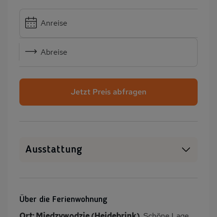
Anreise
Abreise
Jetzt Preis abfragen
Ausstattung
Haustiere erlaubt
WLAN
SAT-TV
Heizung
Über die Ferienwohnung
Wäschetrockner
Garten
Ort: Miedzywodzie (Heidebrink).
Schöne Lage