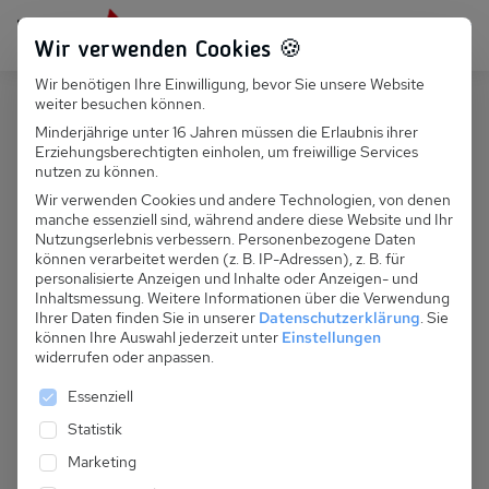
Persönlich für dich da:
+49 251 899 050
Wir verwenden Cookies 🍪
Wir benötigen Ihre Einwilligung, bevor Sie unsere Website
Suchfeld
weiter besuchen können.
Polen
Miedzywodzie
Minderjährige unter 16 Jahren müssen die Erlaubnis ihrer
Erziehungsberechtigten einholen, um freiwillige Services
Suchen
PL 013.003B - Reihenhaus Baltic
nutzen zu können.
Sun II/3
Wir verwenden Cookies und andere Technologien, von denen
manche essenziell sind, während andere diese Website und Ihr
Nutzungserlebnis verbessern.
Personenbezogene Daten
können verarbeitet werden (z. B. IP-Adressen), z. B. für
personalisierte Anzeigen und Inhalte oder Anzeigen- und
Inhaltsmessung.
Weitere Informationen über die Verwendung
Ihrer Daten finden Sie in unserer
Datenschutzerklärung
.
Sie
können Ihre Auswahl jederzeit unter
Einstellungen
widerrufen oder anpassen.
Es folgt eine Liste der Service-Gruppen, für die eine 
Essenziell
Statistik
Marketing