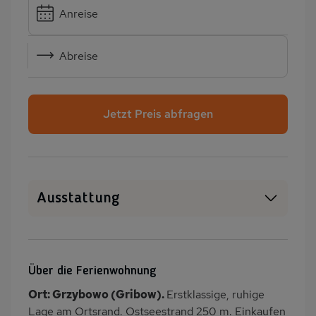
Anreise
Abreise
Jetzt Preis abfragen
Ausstattung
WLAN
SAT-TV
Heizung
Garten
Über die Ferienwohnung
Balkon/Loggia
Grill
Ort: Grzybowo (Gribow).
Erstklassige, ruhige
PKW-Parkplatz
Eingezäuntes
Lage am Ortsrand. Ostseestrand 250 m. Einkaufen