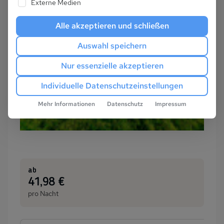
Externe Medien
Alle akzeptieren und schließen
Auswahl speichern
Nur essenzielle akzeptieren
Individuelle Datenschutzeinstellungen
Mehr Informationen
Datenschutz
Impressum
ab
:
41,98 €
pro Nacht