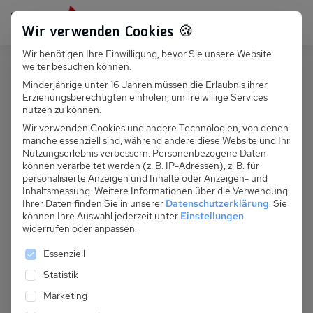
Persönlich für dich da:
+49 251 899 050
Wir verwenden Cookies 🍪
Wir benötigen Ihre Einwilligung, bevor Sie unsere Website
Suchfeld
weiter besuchen können.
Polen
Grzybowo
Minderjährige unter 16 Jahren müssen die Erlaubnis ihrer
Erziehungsberechtigten einholen, um freiwillige Services
Suchen
PL 041.012A - Fewo "Koral"
nutzen zu können.
Wir verwenden Cookies und andere Technologien, von denen
manche essenziell sind, während andere diese Website und Ihr
Nutzungserlebnis verbessern.
Personenbezogene Daten
können verarbeitet werden (z. B. IP-Adressen), z. B. für
personalisierte Anzeigen und Inhalte oder Anzeigen- und
Inhaltsmessung.
Weitere Informationen über die Verwendung
Ihrer Daten finden Sie in unserer
Datenschutzerklärung
.
Sie
können Ihre Auswahl jederzeit unter
Einstellungen
widerrufen oder anpassen.
Es folgt eine Liste der Service-Gruppen, für die eine 
Essenziell
Statistik
Marketing