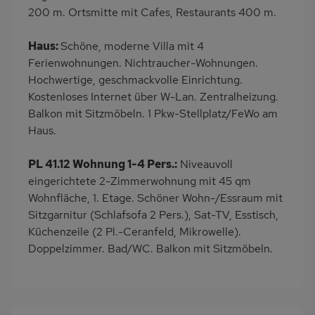
Grundstück
200 m. Ortsmitte mit Cafes, Restaurants 400 m.
Dusche
Küche
Haus:
Schöne, moderne Villa mit 4
Herd (2 Platten)
Kühlschrank
Ferienwohnungen. Nichtraucher-Wohnungen.
Mikrowelle
Ruhige Lage
Hochwertige, geschmackvolle Einrichtung.
Babybett
Kinderhochstuhl
Kostenloses Internet über W-Lan. Zentralheizung.
Balkon mit Sitzmöbeln. 1 Pkw-Stellplatz/FeWo am
Nichtraucher
Haustiere/Hund
Haus.
verboten
Wb/WC
Kaffeemaschine
PL 41.12 Wohnung 1-4 Pers.:
Niveauvoll
Strandnah
eingerichtete 2-Zimmerwohnung mit 45 qm
Wohnfläche, 1. Etage. Schöner Wohn-/Essraum mit
Sitzgarnitur (Schlafsofa 2 Pers.), Sat-TV, Esstisch,
Küchenzeile (2 Pl.-Ceranfeld, Mikrowelle).
Doppelzimmer. Bad/WC. Balkon mit Sitzmöbeln.