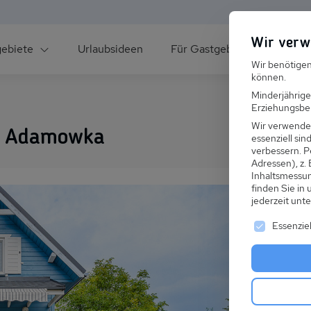
Wir verw
gebiete
Urlaubsideen
Für Gastgeber
Über un
Wir benötigen
können.
Minderjährige
Erziehungsber
Wir verwende
s Adamowka
essenziell si
verbessern.
P
Adressen), z.
ee
Inhaltsmessu
finden Sie in
jederzeit unt
Es folgt ei
Essenziel
s im Winter
 den Skiurlaub