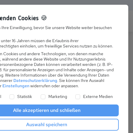
enden Cookies 🍪
s
Karriere
FAQ
 Ihre Einwilligung, bevor Sie unsere Website weiter besuchen
Jobs
 unter 16 Jahren müssen die Erlaubnis ihrer
echtigten einholen, um freiwillige Services nutzen zu können.
Suchen
Ausbildung
n Cookies und andere Technologien, von denen manche
nd, während andere diese Website und Ihr Nutzungserlebnis
ersonenbezogene Daten können verarbeitet werden (z. B. IP-
 B. für personalisierte Anzeigen und Inhalte oder Anzeigen- und
ng.
Weitere Informationen über die Verwendung Ihrer Daten
 unserer
Datenschutzerklärung
.
Sie können Ihre Auswahl
ab
er
Einstellungen
widerrufen oder anpassen.
:
51,76 €
ne Liste der Service-Gruppen, für die eine Einwilligung er
l
Statistik
Marketing
Externe Medien
pro Nacht
Alle akzeptieren und schließen
Anreise
Auswahl speichern