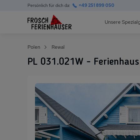
Persönlich für dich da:
+49 251 899 050
Hauptnavigation
Unsere Spezial
Deutsche Ostsee
Suchfeld
Polen
Rewal
Polnische Ostsee
PL 031.021W - Ferienhau
Ferienhäuser am S
Alpen im Sommer
Skihütten & Chalet
Gruppenhäuser für