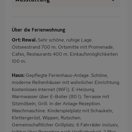
Haustiere erlaubt
WLAN
SAT-TV
Heizung
Über die Ferienwohnung
Waschmaschine
Terrasse
Ort: Rewal.
Sehr schöne, ruhige Lage.
Grill
Kinderspielplatz
Ostseestrand 700 m. Ortsmitte mit Promenade,
PKW-Parkplatz
Eingezäuntes
Cafes, Restaurants 400 m. Einkaufsmöglichkeiten
Grundstück
100 m.
Dusche
Gäste WC
Haus:
Gepflegte Ferienhaus-Anlage. Schöne,
Küche
Herd (2 Platten)
moderne Reihenhäuser mit wohnlicher Einrichtung.
Geschirrspülmaschine
Kühlschrank
Kostenloses Internet (WiFi). E-Heizung,
Warmwasser über E-Boiler (80 l). Terrasse mit
Mikrowelle
Babybett
Sitzmöbeln, Grill. In der Anlage Rezeption.
Kinderhochstuhl
Fahrradverleih
Waschmaschine. Kinderspielplatz mit Schaukeln,
Nichtraucher
Wb/WC
Klettergerüst, Wippen, Rutschen.
Gemeinschaftlicher Grillplatz. 6 Fahrräder inclusiv,
Internet
Terrassenmöbel
leihbar über Rezeption nach Verfügbarkeit. 2 Pkw-