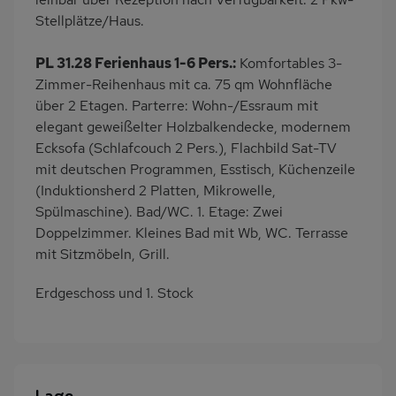
Haartrockner
Induktionsherd
Stellplätze/Haus.
Kaffeemaschine
Bettwäsche inklusive
PL 31.28 Ferienhaus 1-6 Pers.:
Komfortables 3-
Handtücher inklusive
Zimmer-Reihenhaus mit ca. 75 qm Wohnfläche
über 2 Etagen. Parterre: Wohn-/Essraum mit
elegant geweißelter Holzbalkendecke, modernem
Ecksofa (Schlafcouch 2 Pers.), Flachbild Sat-TV
mit deutschen Programmen, Esstisch, Küchenzeile
(Induktionsherd 2 Platten, Mikrowelle,
Spülmaschine). Bad/WC. 1. Etage: Zwei
Doppelzimmer. Kleines Bad mit Wb, WC. Terrasse
mit Sitzmöbeln, Grill.
Erdgeschoss und 1. Stock