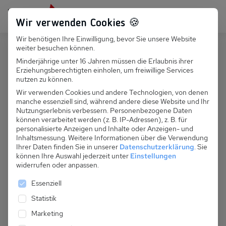
Persönlich für dich da:
+49 251 899 050
Wir verwenden Cookies 🍪
Wir benötigen Ihre Einwilligung, bevor Sie unsere Website
Suchfeld
weiter besuchen können.
Polen
Rewal
Minderjährige unter 16 Jahren müssen die Erlaubnis ihrer
Erziehungsberechtigten einholen, um freiwillige Services
Suchen
PL 031.028W - Pina House
nutzen zu können.
Wir verwenden Cookies und andere Technologien, von denen
manche essenziell sind, während andere diese Website und Ihr
Nutzungserlebnis verbessern.
Personenbezogene Daten
können verarbeitet werden (z. B. IP-Adressen), z. B. für
personalisierte Anzeigen und Inhalte oder Anzeigen- und
Inhaltsmessung.
Weitere Informationen über die Verwendung
Ihrer Daten finden Sie in unserer
Datenschutzerklärung
.
Sie
können Ihre Auswahl jederzeit unter
Einstellungen
widerrufen oder anpassen.
Es folgt eine Liste der Service-Gruppen, für die eine 
Essenziell
Statistik
Marketing