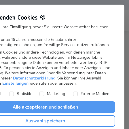
enden Cookies 🍪
s
Karriere
FAQ
 Ihre Einwilligung, bevor Sie unsere Website weiter besuchen
Jobs
 unter 16 Jahren müssen die Erlaubnis ihrer
echtigten einholen, um freiwillige Services nutzen zu können.
Suchen
Ausbildung
n Cookies und andere Technologien, von denen manche
nd, während andere diese Website und Ihr Nutzungserlebnis
ersonenbezogene Daten können verarbeitet werden (z. B. IP-
 B. für personalisierte Anzeigen und Inhalte oder Anzeigen- und
ng.
Weitere Informationen über die Verwendung Ihrer Daten
 unserer
Datenschutzerklärung
.
Sie können Ihre Auswahl
ab
er
Einstellungen
widerrufen oder anpassen.
:
39,00 €
ne Liste der Service-Gruppen, für die eine Einwilligung er
l
Statistik
Marketing
Externe Medien
pro Nacht
Alle akzeptieren und schließen
Anreise
Auswahl speichern