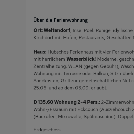
Über die Ferienwohnung
Ort: Weitendorf
, Insel Poel. Ruhige, idyllisc
Kirchdorf mit Hafen, Restaurants, Geschäften
Haus:
Hübsches Ferienhaus mit vier Ferienwo
mit herrlichem
Wasserblick
! Moderne, gesch
Zentralheizung. WLAN (gegen Gebühr), Wasch
Wohnung mit Terrasse oder Balkon, Sitzmöbeln
Sandkasten, Grill zur gemeinschaftlichen Nutz
25.06. und ab dem 03.09. erlaubt.
D 135.60 Wohnung 2-4 Pers.:
2-Zimmerwohnun
Wohn-/Essraum mit Eckcouch (Ausziehcouch 2 P
(Backofen, Mikrowelle, Spülmaschine). Doppe
Erdgeschoss