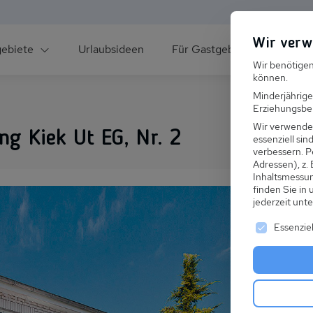
Wir verw
gebiete
Urlaubsideen
Für Gastgeber
Über un
Wir benötigen
können.
Minderjährige
Erziehungsber
Wir verwende
g Kiek Ut EG, Nr. 2
essenziell si
verbessern.
P
Adressen), z.
ee
Inhaltsmessu
finden Sie in
jederzeit unt
Es folgt ei
Essenziel
s im Winter
 den Skiurlaub