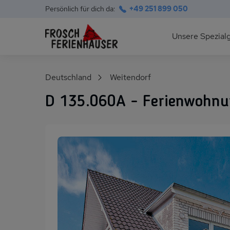
Persönlich für dich da:
+49 251 899 050
Hauptnavigation
Unsere Spezial
Deutsche Ostsee
Suchfeld
Deutschland
Weitendorf
Polnische Ostsee
D 135.060A - Ferienwohnun
Ferienhäuser am S
Alpen im Sommer
Skihütten & Chalet
Gruppenhäuser für