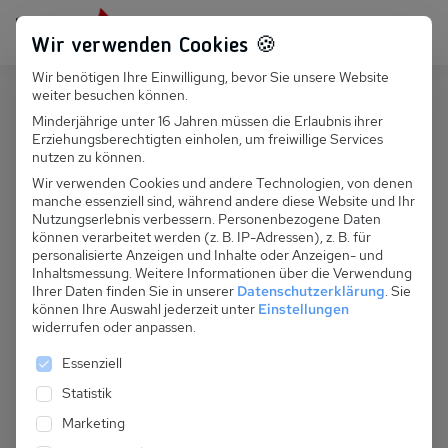
Persönlich für dich da:
+49 251 899 050
Wir verwenden Cookies 🍪
Wir benötigen Ihre Einwilligung, bevor Sie unsere Website
Suchfeld
weiter besuchen können.
Polen
Sarbinowo
Minderjährige unter 16 Jahren müssen die Erlaubnis ihrer
Erziehungsberechtigten einholen, um freiwillige Services
Suchen
PL 055.035A - Ferienhaus Monika
nutzen zu können.
m. 1 Terrasse auf Anfrage
Wir verwenden Cookies und andere Technologien, von denen
manche essenziell sind, während andere diese Website und Ihr
Nutzungserlebnis verbessern.
Personenbezogene Daten
können verarbeitet werden (z. B. IP-Adressen), z. B. für
personalisierte Anzeigen und Inhalte oder Anzeigen- und
Inhaltsmessung.
Weitere Informationen über die Verwendung
Ihrer Daten finden Sie in unserer
Datenschutzerklärung
.
Sie
können Ihre Auswahl jederzeit unter
Einstellungen
widerrufen oder anpassen.
Es folgt eine Liste der Service-Gruppen, für die eine 
Essenziell
Statistik
Marketing