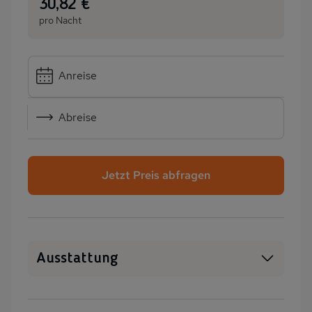
:
30,82 €
pro Nacht
Anreise
Abreise
Jetzt Preis abfragen
Ausstattung
WLAN
SAT-TV