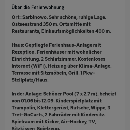
Außenpool
Klimaanlage
Über die Ferienwohnung
Terrasse
Grill
Ort :
Sarbinowo. Sehr schöne, ruhige Lage.
Kinderspielplatz
PKW-Parkplatz
Ostseestrand 350 m. Ortsmitte mit
Eingezäuntes
Dusche
Restaurants, Einkaufsmöglichkeiten 400 m.
Grundstück
Haus:
Gepflegte Ferienhaus-Anlage mit
Küche
Herd (2 Platten)
Rezeption. Ferienhäuser mit wohnlicher
Kühlschrank
Ruhige Lage
Einrichtung. 2 Schlafzimmer. Kostenloses
Babybett
Kinderhochstuhl
Internet (WiFi). Heizung über Klima-Anlage.
Terrasse mit Sitzmöbeln, Grill. 1 Pkw-
Fahrradverleih
Spielzimmer
Stellplatz/Haus.
Haustiere/Hund
Wb/WC
verboten
In der Anlage:
Schöner Pool (7 x 2,7 m), beheizt
Internet
Induktionsherd
von 01.06 bis 12.09. Kinderspielplatz mit
Trampolin, Klettergerüst, Rutsche, Wippe, 3
Kaffeemaschine
Bettwäsche inklusive
Tret-GoCarts, 2 Fahrräder mit Kindersitz.
Spielraum mit Kicker, Air-Hockey, TV,
Sitzkissen, Spielzeug.