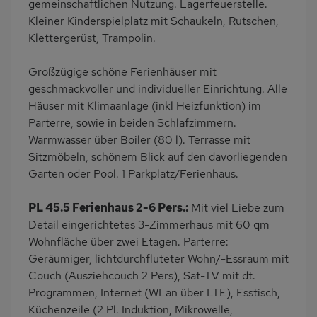
gemeinschaftlichen Nutzung. Lagerfeuerstelle.
Kleiner Kinderspielplatz mit Schaukeln, Rutschen,
Bettwäsche inklusive
Handtücher inklusive
Klettergerüst, Trampolin.
Großzügige schöne Ferienhäuser mit
geschmackvoller und individueller Einrichtung. Alle
Häuser mit Klimaanlage (inkl Heizfunktion) im
Parterre, sowie in beiden Schlafzimmern.
Warmwasser über Boiler (80 l). Terrasse mit
Sitzmöbeln, schönem Blick auf den davorliegenden
Garten oder Pool. 1 Parkplatz/Ferienhaus.
PL 45.5 Ferienhaus 2-6 Pers.:
Mit viel Liebe zum
Detail eingerichtetes 3-Zimmerhaus mit 60 qm
Wohnfläche über zwei Etagen. Parterre:
Geräumiger, lichtdurchfluteter Wohn/-Essraum mit
Couch (Ausziehcouch 2 Pers), Sat-TV mit dt.
Programmen, Internet (WLan über LTE), Esstisch,
Küchenzeile (2 Pl. Induktion, Mikrowelle,