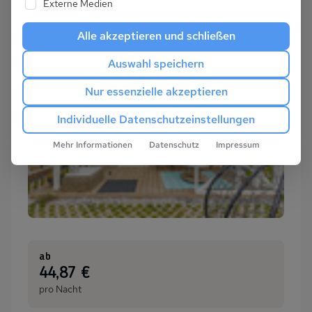
Externe Medien
Alle akzeptieren und schließen
Auswahl speichern
Nur essenzielle akzeptieren
Individuelle Datenschutzeinstellungen
Mehr Informationen
Datenschutz
Impressum
ab
:
44,87 €
pro Nacht