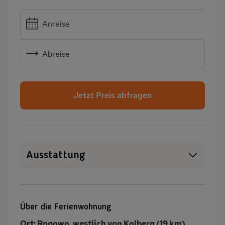
Anreise
Abreise
Jetzt Preis abfragen
Ausstattung
Haustiere erlaubt
WLAN
SAT-TV
Außenpool
Über die Ferienwohnung
Heizung
Klimaanlage
Ort: Rogowo, westlich von Kolberg (19 km).