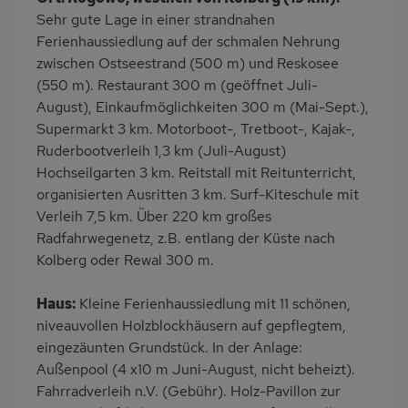
Wäschetrockner
Garten
Sehr gute Lage in einer strandnahen
Terrasse
Grill
Ferienhaussiedlung auf der schmalen Nehrung
zwischen Ostseestrand (500 m) und Reskosee
Kinderspielplatz
PKW-Parkplatz
(550 m). Restaurant 300 m (geöffnet Juli-
Eingezäuntes
Dusche
August), Einkaufmöglichkeiten 300 m (Mai-Sept.),
Grundstück
Supermarkt 3 km. Motorboot-, Tretboot-, Kajak-,
Küche
Herd (2 Platten)
Ruderbootverleih 1,3 km (Juli-August)
Hochseilgarten 3 km. Reitstall mit Reitunterricht,
Geschirrspülmaschine
Kühlschrank
organisierten Ausritten 3 km. Surf-Kiteschule mit
Mikrowelle
Ruhige Lage
Verleih 7,5 km. Über 220 km großes
Babybett
Kinderhochstuhl
Radfahrwegenetz, z.B. entlang der Küste nach
Kolberg oder Rewal 300 m.
Fahrradverleih
Nichtraucher
Freisitz im Garten
Wb/WC
Haus:
Kleine Ferienhaussiedlung mit 11 schönen,
Internet
Seniorenfreundlich
niveauvollen Holzblockhäusern auf gepflegtem,
eingezäunten Grundstück. In der Anlage:
Terrassenmöbel
Induktionsherd
Außenpool (4 x10 m Juni-August, nicht beheizt).
Kaffeemaschine
Erdgeschoss
Fahrradverleih n.V. (Gebühr). Holz-Pavillon zur
Strandnah
am Waldrand