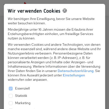
Persönlich für dich da:
+49 251 899 050
Wir verwenden Cookies 🍪
Wir benötigen Ihre Einwilligung, bevor Sie unsere Website
Suchfeld
weiter besuchen können.
Polen
Rogowo
Minderjährige unter 16 Jahren müssen die Erlaubnis ihrer
Erziehungsberechtigten einholen, um freiwillige Services
Suchen
PL 045.005B - Kwiatowe Domki (Nr
nutzen zu können.
7)
Wir verwenden Cookies und andere Technologien, von denen
manche essenziell sind, während andere diese Website und Ihr
Nutzungserlebnis verbessern.
Personenbezogene Daten
können verarbeitet werden (z. B. IP-Adressen), z. B. für
personalisierte Anzeigen und Inhalte oder Anzeigen- und
Inhaltsmessung.
Weitere Informationen über die Verwendung
Ihrer Daten finden Sie in unserer
Datenschutzerklärung
.
Sie
können Ihre Auswahl jederzeit unter
Einstellungen
widerrufen oder anpassen.
Es folgt eine Liste der Service-Gruppen, für die eine 
Essenziell
Statistik
Marketing