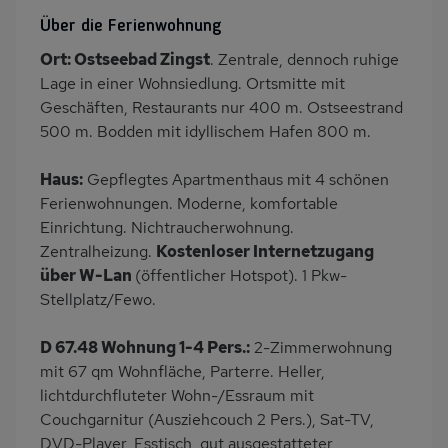
Heizung
Waschmaschine
Über die Ferienwohnung
Garten
Terrasse
Ort: Ostseebad Zingst
. Zentrale, dennoch ruhige
PKW-Parkplatz
Dusche
Lage in einer Wohnsiedlung. Ortsmitte mit
Dusche/WC
Küche
Geschäften, Restaurants nur 400 m. Ostseestrand
500 m. Bodden mit idyllischem Hafen 800 m.
Herd (4 Kochfelder)
Geschirrspülmaschine
Kühlschrank
Ruhige Lage
Haus:
Gepflegtes Apartmenthaus mit 4 schönen
Babybett
Kinderhochstuhl
Ferienwohnungen. Moderne, komfortable
Einrichtung. Nichtraucherwohnung.
Nichtraucher
Haustiere/Hund
Zentralheizung.
Kostenloser Internetzugang
verboten
über W-Lan
(öffentlicher Hotspot). 1 Pkw-
Wb/WC
Internet
Stellplatz/Fewo.
Terrassenmöbel
Kaffeemaschine
D 67.48 Wohnung 1-4 Pers.:
2-Zimmerwohnung
Bettwäsche mietbar
Handtücher mietbar
mit 67 qm Wohnfläche, Parterre. Heller,
lichtdurchfluteter Wohn-/Essraum mit
Couchgarnitur (Ausziehcouch 2 Pers.), Sat-TV,
DVD-Player, Esstisch, gut ausgestatteter