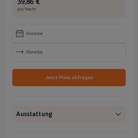
:
39,86 €
pro Nacht
Anreise
Abreise
Jetzt Preis abfragen
Ausstattung
WLAN
SAT-TV