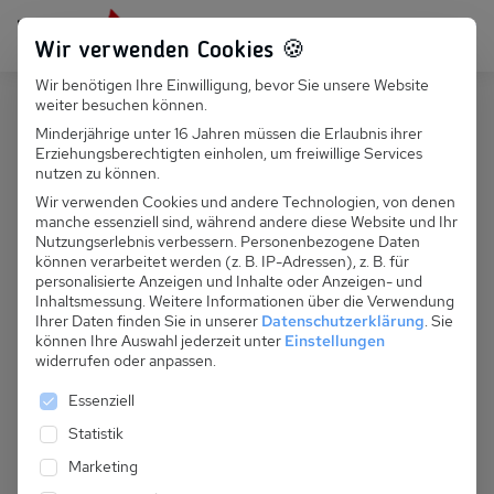
Persönlich für dich da:
+49 251 899 050
Wir verwenden Cookies 🍪
Wir benötigen Ihre Einwilligung, bevor Sie unsere Website
Suchfeld
weiter besuchen können.
Deutschland
Zingst
Minderjährige unter 16 Jahren müssen die Erlaubnis ihrer
Erziehungsberechtigten einholen, um freiwillige Services
Suchen
D 067.048 - Fewo Wadler, Nr 2,
nutzen zu können.
Lindenstraße
Wir verwenden Cookies und andere Technologien, von denen
manche essenziell sind, während andere diese Website und Ihr
Nutzungserlebnis verbessern.
Personenbezogene Daten
können verarbeitet werden (z. B. IP-Adressen), z. B. für
personalisierte Anzeigen und Inhalte oder Anzeigen- und
Inhaltsmessung.
Weitere Informationen über die Verwendung
Ihrer Daten finden Sie in unserer
Datenschutzerklärung
.
Sie
können Ihre Auswahl jederzeit unter
Einstellungen
widerrufen oder anpassen.
Es folgt eine Liste der Service-Gruppen, für die eine 
Essenziell
Statistik
Marketing