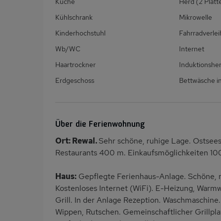
Küche
Herd (2 Platt
Kühlschrank
Mikrowelle
Kinderhochstuhl
Fahrradverlei
Wb/WC
Internet
Haartrockner
Induktionshe
Erdgeschoss
Bettwäsche in
Über die Ferienwohnung
Ort: Rewal.
Sehr schöne, ruhige Lage. Ostsee
Restaurants 400 m. Einkaufsmöglichkeiten 10
Haus:
Gepflegte Ferienhaus-Anlage. Schöne, 
Kostenloses Internet (WiFi). E-Heizung, Warmwa
Grill. In der Anlage Rezeption. Waschmaschine.
Wippen, Rutschen. Gemeinschaftlicher Grillplat