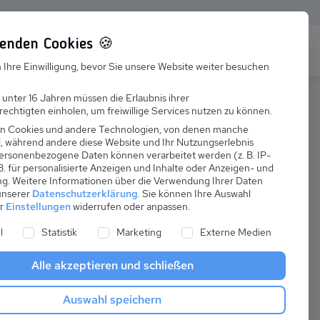
enden Cookies 🍪
s
Karriere
FAQ
 Ihre Einwilligung, bevor Sie unsere Website weiter besuchen
Jobs
 unter 16 Jahren müssen die Erlaubnis ihrer
echtigten einholen, um freiwillige Services nutzen zu können.
Suchen
Ausbildung
n Cookies und andere Technologien, von denen manche
nd, während andere diese Website und Ihr Nutzungserlebnis
ersonenbezogene Daten können verarbeitet werden (z. B. IP-
 B. für personalisierte Anzeigen und Inhalte oder Anzeigen- und
ng.
Weitere Informationen über die Verwendung Ihrer Daten
 unserer
Datenschutzerklärung
.
Sie können Ihre Auswahl
ab
er
Einstellungen
widerrufen oder anpassen.
:
51,76 €
ne Liste der Service-Gruppen, für die eine Einwilligung er
l
Statistik
Marketing
Externe Medien
pro Nacht
Alle akzeptieren und schließen
Anreise
Auswahl speichern