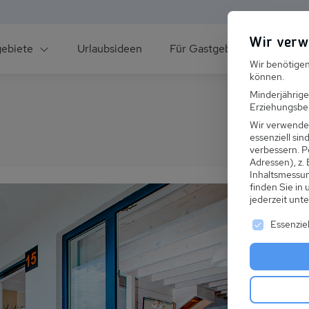
Wir verw
gebiete
Urlaubsideen
Für Gastgeber
Über un
Wir benötigen
können.
Minderjährige
Erziehungsber
Wir verwende
essenziell si
verbessern.
P
Adressen), z.
ee
Inhaltsmessu
finden Sie in
jederzeit unt
Es folgt ei
Essenziel
s im Winter
 den Skiurlaub