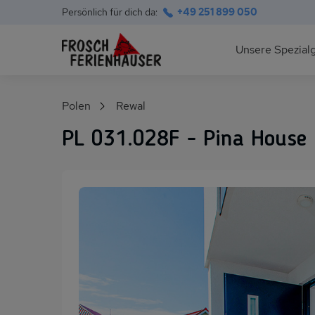
Persönlich für dich da:
+49 251 899 050
Hauptnavigation
Unsere Spezial
Deutsche Ostsee
Suchfeld
Polen
Rewal
Polnische Ostsee
PL 031.028F - Pina House
Ferienhäuser am S
Alpen im Sommer
Skihütten & Chalet
Gruppenhäuser für