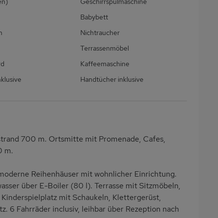
en)
Geschirrspülmaschine
Babybett
h
Nichtraucher
Terrassenmöbel
rd
Kaffeemaschine
klusive
Handtücher inklusive
strand 700 m. Ortsmitte mit Promenade, Cafes,
0 m.
moderne Reihenhäuser mit wohnlicher Einrichtung.
sser über E-Boiler (80 l). Terrasse mit Sitzmöbeln,
 Kinderspielplatz mit Schaukeln, Klettergerüst,
z. 6 Fahrräder inclusiv, leihbar über Rezeption nach