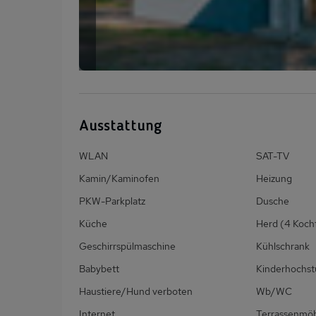
Ausstattung
WLAN
SAT-TV
Kamin/Kaminofen
Heizung
PKW-Parkplatz
Dusche
Küche
Herd (4 Koch
Geschirrspülmaschine
Kühlschrank
Babybett
Kinderhochst
Haustiere/Hund verboten
Wb/WC
Internet
Terrassenmö