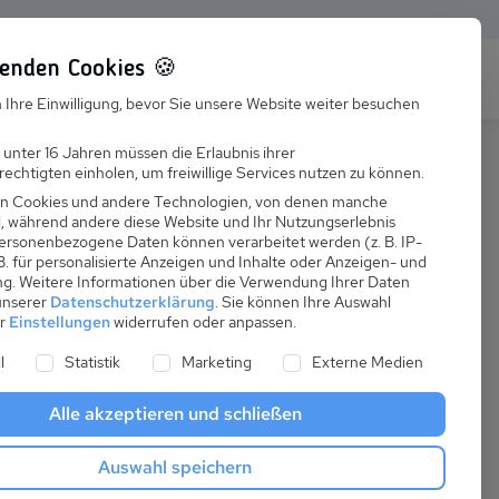
enden Cookies 🍪
s
Karriere
FAQ
 Ihre Einwilligung, bevor Sie unsere Website weiter besuchen
Jobs
 unter 16 Jahren müssen die Erlaubnis ihrer
echtigten einholen, um freiwillige Services nutzen zu können.
Suchen
Ausbildung
n Cookies und andere Technologien, von denen manche
nd, während andere diese Website und Ihr Nutzungserlebnis
ersonenbezogene Daten können verarbeitet werden (z. B. IP-
 B. für personalisierte Anzeigen und Inhalte oder Anzeigen- und
ng.
Weitere Informationen über die Verwendung Ihrer Daten
 unserer
Datenschutzerklärung
.
Sie können Ihre Auswahl
ab
er
Einstellungen
widerrufen oder anpassen.
:
53,00 €
ne Liste der Service-Gruppen, für die eine Einwilligung er
l
Statistik
Marketing
Externe Medien
pro Nacht
Alle akzeptieren und schließen
Anreise
Auswahl speichern