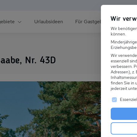
Wir verw
gebiete
Urlaubsideen
Für Gastgeber
Über un
Wir benötigen
können.
Minderjährige
Erziehungsber
Wir verwende
aabe, Nr. 43D
essenziell si
verbessern.
P
Adressen), z.
ee
Inhaltsmessu
finden Sie in
jederzeit unt
Es folgt ei
Essenziel
s im Winter
 den Skiurlaub