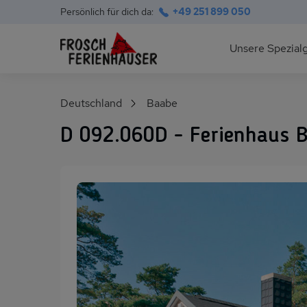
Persönlich für dich da:
+49 251 899 050
Hauptnavigation
Unsere Spezial
Deutsche Ostsee
Suchfeld
Deutschland
Baabe
Polnische Ostsee
D 092.060D - Ferienhaus B
Ferienhäuser am S
Alpen im Sommer
Skihütten & Chalet
Gruppenhäuser für