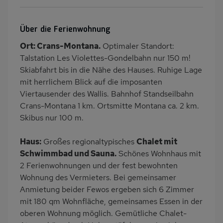
WLAN
SAT-TV
Sauna
Innenpool
Über die Ferienwohnung
Heizung
Terrasse
Ort: Crans-Montana.
Optimaler Standort:
PKW-Parkplatz
Dusche
Talstation Les Violettes-Gondelbahn nur 150 m!
Küche
Herd (4 Kochfelder)
Skiabfahrt bis in die Nähe des Hauses. Ruhige Lage
mit herrlichem Blick auf die imposanten
Backofen
Geschirrspülmaschine
Viertausender des Wallis. Bahnhof Standseilbahn
Kühlschrank
Mikrowelle
Crans-Montana 1 km. Ortsmitte Montana ca. 2 km.
Panoramablick
Skiabfahrt zum Haus
Skibus nur 100 m.
Ruhige Lage
Babybett
Haus:
Großes regionaltypisches
Chalet mit
Nichtraucher
Haustiere/Hund
Schwimmbad und Sauna.
Schönes Wohnhaus mit
verboten
2 Ferienwohnungen und der fest bewohnten
Badewanne/WC
Bergblick
Wohnung des Vermieters. Bei gemeinsamer
Anmietung beider Fewos ergeben sich 6 Zimmer
mit 180 qm Wohnfläche, gemeinsames Essen in der
oberen Wohnung möglich. Gemütliche Chalet-