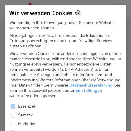
Persönlich für dich da:
+49 251 899 050
Wir verwenden Cookies 🍪
Wir benötigen Ihre Einwilligung, bevor Sie unsere Website
Suchfeld
weiter besuchen können.
Schweiz
Crans-Montana
Minderjährige unter 16 Jahren müssen die Erlaubnis ihrer
Erziehungsberechtigten einholen, um freiwillige Services
Suchen
CH 361.020 - FH Carina 2 Fewos
nutzen zu können.
Wir verwenden Cookies und andere Technologien, von denen
manche essenziell sind, während andere diese Website und Ihr
Nutzungserlebnis verbessern.
Personenbezogene Daten
können verarbeitet werden (z. B. IP-Adressen), z. B. für
personalisierte Anzeigen und Inhalte oder Anzeigen- und
Inhaltsmessung.
Weitere Informationen über die Verwendung
Ihrer Daten finden Sie in unserer
Datenschutzerklärung
.
Sie
können Ihre Auswahl jederzeit unter
Einstellungen
widerrufen oder anpassen.
Es folgt eine Liste der Service-Gruppen, für die eine 
Essenziell
Statistik
Marketing