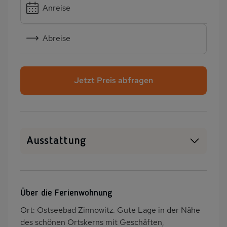
Anreise
Abreise
Jetzt Preis abfragen
Ausstattung
WLAN
SAT-TV
Heizung
Garten
Über die Ferienwohnung
Terrasse
Grill
Ort: Ostseebad Zinnowitz. Gute Lage in der Nähe
PKW-Parkplatz
Ladestation E-Bike
des schönen Ortskerns mit Geschäften,