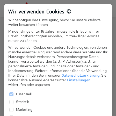
Persönlich für dich da:
+49 251 899 050
Wir verwenden Cookies 🍪
Wir benötigen Ihre Einwilligung, bevor Sie unsere Website
Suchfeld
weiter besuchen können.
Deutschland
Zinnowitz
Minderjährige unter 16 Jahren müssen die Erlaubnis ihrer
Erziehungsberechtigten einholen, um freiwillige Services
Suchen
D 020.042 - Aktivurlaub - Perfekt
nutzen zu können.
für Radfahrer und Wanderer "Fewo
Wir verwenden Cookies und andere Technologien, von denen
manche essenziell sind, während andere diese Website und Ihr
Nr. 5"
Nutzungserlebnis verbessern.
Personenbezogene Daten
können verarbeitet werden (z. B. IP-Adressen), z. B. für
personalisierte Anzeigen und Inhalte oder Anzeigen- und
Inhaltsmessung.
Weitere Informationen über die Verwendung
Ihrer Daten finden Sie in unserer
Datenschutzerklärung
.
Sie
können Ihre Auswahl jederzeit unter
Einstellungen
widerrufen oder anpassen.
Es folgt eine Liste der Service-Gruppen, für die eine 
Essenziell
Statistik
Marketing