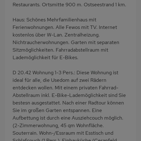
Dusche/WC
Küche
Restaurants. Ortsmitte 900 m. Ostseestrand 1 km.
Herd (4 Kochfelder)
Backofen
Haus: Schönes Mehrfamilienhaus mit
Kühlschrank
Ruhige Lage
Ferienwohnungen. Alle Fewos mit TV. Internet
Babybett
Fahrradabstellraum
kostenlos über W-Lan. Zentralheizung.
Nichtraucherwohnungen. Garten mit separaten
Nichtraucher
Haustiere/Hund
Sitzmöglichkeiten. Fahrradabstellraum mit
verboten
Lademöglichkeit für E-Bikes.
D 20.42 Wohnung 1-3 Pers.: Diese Wohnung ist
ideal für alle, die Usedom auf zwei Rädern
entdecken wollen. Mit einem privaten Fahrrad-
Abstellraum inkl. E-Bike-Lademöglichkeit sind Sie
bestesn ausgestattet. Nach einer Radtour können
Sie im großen Garten entspannen. Eine
Aufbettung ist durch eine Ausziehcouch möglich.
(2-Zimmerwohnung, 45 qm Wohnfläche.
Souterrain. Wohn-/Essraum mit Esstisch und
Schlafcouch (1 Pers.), Einbauküche (Ceranfeld,