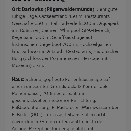
Wäschetrockner
Garten
Ort: Darlowko (Rügenwaldermünde)
. Sehr gute,
Terrasse
Grill
ruhige Lage. Ostseestrand 450 m. Restaurants,
Kinderspielplatz
PKW-Parkplatz
Geschäfte 350 m. Fahrradverleih 300 m. Aquapark
mit Rutschen, Saunen, Whirlpool, SPA-Bereich,
Eingezäuntes
Dusche
Kegelbahn, 350 m. Schiffsausflüge auf
Grundstück
historischem Segelboot 700 m. Hochseilgarten 1
Küche
Herd (2 Platten)
km. Darlowo mit Altstadt, Restaurants, Historischer
Geschirrspülmaschine
Kühlschrank
Burg (Schloss der Pommerschen Herzöge mit
Museum) 3 km.
Mikrowelle
Ruhige Lage
Babybett
Kinderhochstuhl
Haus:
Schöne, gepflegte Ferienhausanlage auf
Nichtraucher
Freisitz im Garten
einem umzäunten Grundstück. 12 Komfortable
Reihenhäuser, 2016 neu erbaut, mit
Wb/WC
Internet
geschmackvoller, moderner Einrichtung.
Terrassenmöbel
Feuerstelle im Freien
Fußbodenheizung, E-Radiatoren. Warmwasser über
Induktionsherd
Kaffeemaschine
E-Boiler (80 l). Terrasse, teilweise überdacht,
davor kleiner Garten mit Rasenfläche. In der
Erdgeschoss
Strandnah
Anlage: Rezeption, Kinderspielplatz mit