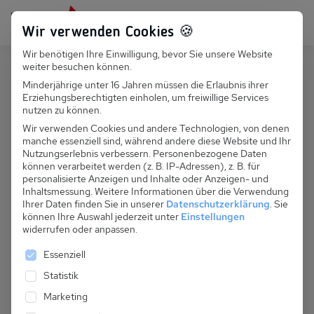
Persönlich für dich da:
+49 251 899 050
Wir verwenden Cookies 🍪
Wir benötigen Ihre Einwilligung, bevor Sie unsere Website
Suchfeld
weiter besuchen können.
Polen
Darlowo
Minderjährige unter 16 Jahren müssen die Erlaubnis ihrer
Erziehungsberechtigten einholen, um freiwillige Services
Suchen
PL 070.009 - Reihenhaus Gaja (Typ
nutzen zu können.
I)
Wir verwenden Cookies und andere Technologien, von denen
manche essenziell sind, während andere diese Website und Ihr
Nutzungserlebnis verbessern.
Personenbezogene Daten
können verarbeitet werden (z. B. IP-Adressen), z. B. für
personalisierte Anzeigen und Inhalte oder Anzeigen- und
Inhaltsmessung.
Weitere Informationen über die Verwendung
Ihrer Daten finden Sie in unserer
Datenschutzerklärung
.
Sie
können Ihre Auswahl jederzeit unter
Einstellungen
widerrufen oder anpassen.
Es folgt eine Liste der Service-Gruppen, für die eine 
Essenziell
Statistik
Marketing