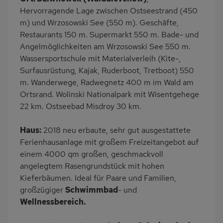
Heizung
Klimaanlage
Hervorragende Lage zwischen Ostseestrand (450
Wäschetrockner
Garten
m) und Wrzosowski See (550 m). Geschäfte,
Restaurants 150 m. Supermarkt 550 m. Bade- und
Terrasse
Grill
Angelmöglichkeiten am Wrzosowski See 550 m.
Kinderspielplatz
PKW-Parkplatz
Wassersportschule mit Materialverleih (Kite-,
Eingezäuntes
Dusche
Surfausrüstung, Kajak, Ruderboot, Tretboot) 550
Grundstück
m. Wanderwege, Radwegnetz 400 m im Wald am
Ortsrand. Wolinski Nationalpark mit Wisentgehege
Küche
Herd (2 Platten)
22 km. Ostseebad Misdroy 30 km.
Kühlschrank
Ruhige Lage
Babybett
Kinderhochstuhl
Haus:
2018 neu erbaute, sehr gut ausgestattete
Ferienhausanlage mit großem Freizeitangebot auf
Spielzimmer
Nichtraucher
einem 4000 qm großen, geschmackvoll
Freisitz im Garten
Wb/WC
angelegtem Rasengrundstück mit hohen
Internet
Seniorenfreundlich
Kieferbäumen. Ideal für Paare und Familien,
großzügiger
Schwimmbad
- und
Terrassenmöbel
Induktionsherd
Wellnessbereich.
Kaffeemaschine
Erdgeschoss
Strandnah
am Waldrand