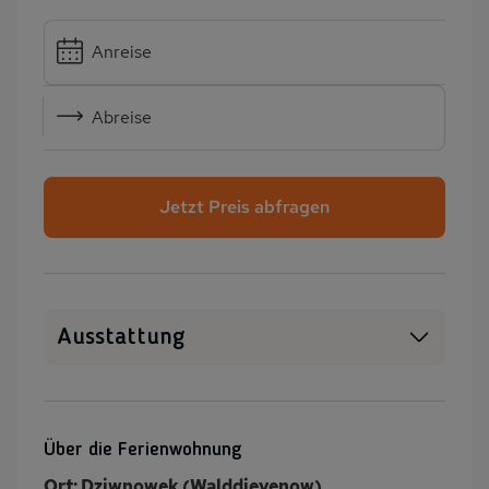
Anreise
Abreise
Jetzt Preis abfragen
Ausstattung
Haustiere erlaubt
WLAN
SAT-TV
Sauna
Über die Ferienwohnung
Innenpool
Whirlpool
Ort: Dziwnowek (Walddievenow)
,