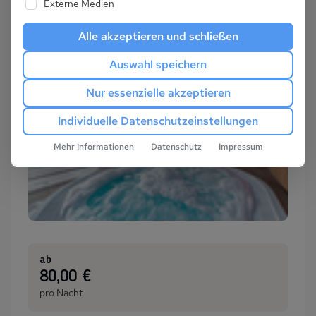
Externe Medien
Alle akzeptieren und schließen
Auswahl speichern
Nur essenzielle akzeptieren
Individuelle Datenschutzeinstellungen
Mehr Informationen
Datenschutz
Impressum
ab
:
80,00 €
pro Nacht