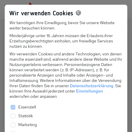
Persönlich für dich da:
+49 251 899 050
Wir verwenden Cookies 🍪
Wir benötigen Ihre Einwilligung, bevor Sie unsere Website
Suchfeld
weiter besuchen können.
Polen
Dziwnowek
Minderjährige unter 16 Jahren müssen die Erlaubnis ihrer
Erziehungsberechtigten einholen, um freiwillige Services
Suchen
PL 038.011A - Family Holiday Typ
nutzen zu können.
II
Wir verwenden Cookies und andere Technologien, von denen
manche essenziell sind, während andere diese Website und Ihr
Nutzungserlebnis verbessern.
Personenbezogene Daten
können verarbeitet werden (z. B. IP-Adressen), z. B. für
personalisierte Anzeigen und Inhalte oder Anzeigen- und
Inhaltsmessung.
Weitere Informationen über die Verwendung
Ihrer Daten finden Sie in unserer
Datenschutzerklärung
.
Sie
können Ihre Auswahl jederzeit unter
Einstellungen
widerrufen oder anpassen.
Es folgt eine Liste der Service-Gruppen, für die eine 
Essenziell
Statistik
Marketing