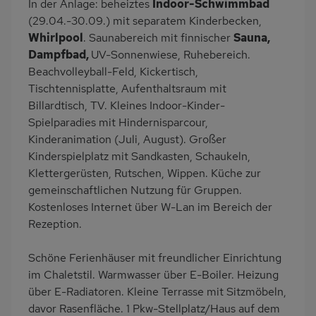
In der Anlage: beheiztes
Indoor-Schwimmbad
(29.04.-30.09.) mit separatem Kinderbecken,
Spa/Wellnesscenter
Bettwäsche inklusive
Whirlpool
. Saunabereich mit finnischer
Sauna,
Handtücher mietbar
Solarium
Dampfbad,
UV-Sonnenwiese, Ruhebereich.
Beachvolleyball-Feld, Kickertisch,
Tischtennisplatte, Aufenthaltsraum mit
Billardtisch, TV. Kleines Indoor-Kinder-
Spielparadies mit Hindernisparcour,
Kinderanimation (Juli, August). Großer
Kinderspielplatz mit Sandkasten, Schaukeln,
Klettergerüsten, Rutschen, Wippen. Küche zur
gemeinschaftlichen Nutzung für Gruppen.
Kostenloses Internet über W-Lan im Bereich der
Rezeption.
Schöne Ferienhäuser mit freundlicher Einrichtung
im Chaletstil. Warmwasser über E-Boiler. Heizung
über E-Radiatoren. Kleine Terrasse mit Sitzmöbeln,
davor Rasenfläche. 1 Pkw-Stellplatz/Haus auf dem