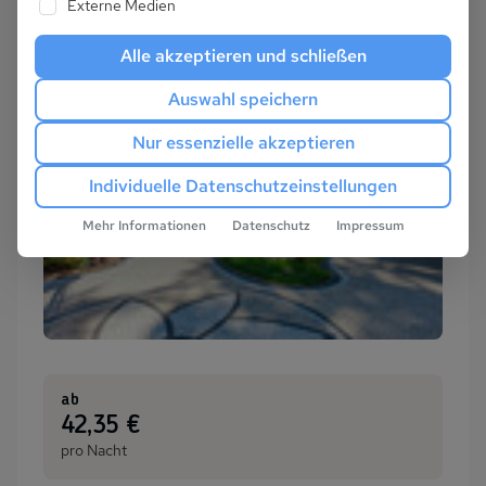
Externe Medien
Alle akzeptieren und schließen
Auswahl speichern
Nur essenzielle akzeptieren
Individuelle Datenschutzeinstellungen
Mehr Informationen
Datenschutz
Impressum
ab
:
42,35 €
pro Nacht