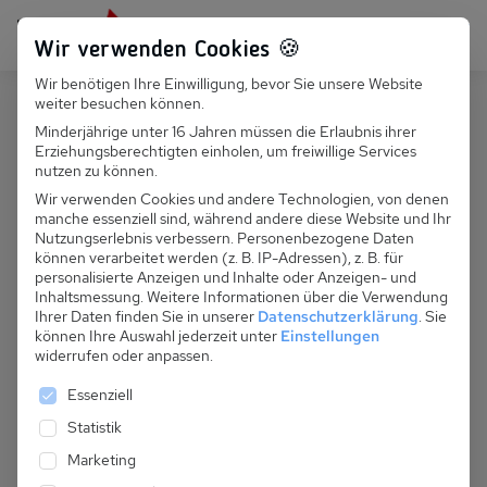
Persönlich für dich da:
+49 251 899 050
Wir verwenden Cookies 🍪
Wir benötigen Ihre Einwilligung, bevor Sie unsere Website
Suchfeld
weiter besuchen können.
Polen
Pobierowo
Minderjährige unter 16 Jahren müssen die Erlaubnis ihrer
Erziehungsberechtigten einholen, um freiwillige Services
Suchen
PL 030.026A - Ferienhaus Ewa Nr.
nutzen zu können.
6
Wir verwenden Cookies und andere Technologien, von denen
manche essenziell sind, während andere diese Website und Ihr
Nutzungserlebnis verbessern.
Personenbezogene Daten
können verarbeitet werden (z. B. IP-Adressen), z. B. für
personalisierte Anzeigen und Inhalte oder Anzeigen- und
Inhaltsmessung.
Weitere Informationen über die Verwendung
Ihrer Daten finden Sie in unserer
Datenschutzerklärung
.
Sie
können Ihre Auswahl jederzeit unter
Einstellungen
widerrufen oder anpassen.
Es folgt eine Liste der Service-Gruppen, für die eine 
Essenziell
Statistik
Marketing