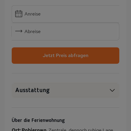
Anreise
Abreise
Jetzt Preis abfragen
Ausstattung
WLAN
SAT-TV
Heizung
Terrasse
Über die Ferienwohnung
Grill
Kinderspielplatz
Ort: Pobierowo.
Zentrale, dennoch ruhige Lage.