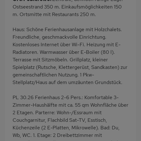
PKW-Parkplatz
Eingezäuntes
Ostseestrand 350 m. Einkaufsmöglichkeiten 150
Grundstück
m. Ortsmitte mit Restaurants 250 m.
Dusche
Küche
Haus: Schöne Ferienhausanlage mit Holzchalets.
Herd (2 Platten)
Kühlschrank
Freundliche, geschmackvolle Einrichtung.
Mikrowelle
Babybett
Kostenloses Internet über Wi-Fi. Heizung mit E-
Kinderhochstuhl
Nichtraucher
Radiatoren. Warmwasser über E-Boiler (80 l).
Terrasse mit Sitzmöbeln. Grillplatz, kleiner
Haustiere/Hund
Wb/WC
Spielplatz (Rutsche, Klettergerüst, Sandkasten) zur
verboten
gemeinschaftlichen Nutzung. 1 Pkw-
Internet
Terrassenmöbel
Stellplatz/Haus auf dem umzäunten Grundstück.
Bettwäsche inklusive
PL 30.26 Ferienhaus 2-6 Pers.: Komfortable 3-
Zimmer-Haushälfte mit ca. 55 qm Wohnfläche über
2 Etagen. Parterre: Wohn-/Essraum mit
Couchgarnitur, Flachbild Sat-TV, Esstisch,
Küchenzeile (2 E-Platten, Mikrowelle). Bad: Du,
Wb, WC. 1. Etage: 2 Dreibettzimmer mit