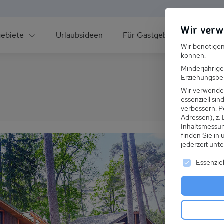
Wir verw
gebiete
Urlaubsideen
Für Gastgeber
Über un
Wir benötigen
können.
Minderjährige
Erziehungsber
Wir verwende
essenziell si
verbessern.
P
Adressen), z.
ee
Inhaltsmessu
finden Sie in
jederzeit unt
Es folgt ei
Essenziel
s im Winter
 den Skiurlaub