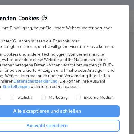
enden Cookies 🍪
s
Karriere
FAQ
 Ihre Einwilligung, bevor Sie unsere Website weiter besuchen
Jobs
 unter 16 Jahren müssen die Erlaubnis ihrer
echtigten einholen, um freiwillige Services nutzen zu können.
Suchen
Ausbildung
n Cookies und andere Technologien, von denen manche
nd, während andere diese Website und Ihr Nutzungserlebnis
ersonenbezogene Daten können verarbeitet werden (z. B. IP-
 B. für personalisierte Anzeigen und Inhalte oder Anzeigen- und
ng.
Weitere Informationen über die Verwendung Ihrer Daten
 unserer
Datenschutzerklärung
.
Sie können Ihre Auswahl
ab
er
Einstellungen
widerrufen oder anpassen.
:
52,24 €
ne Liste der Service-Gruppen, für die eine Einwilligung er
l
Statistik
Marketing
Externe Medien
pro Nacht
Alle akzeptieren und schließen
Anreise
Auswahl speichern