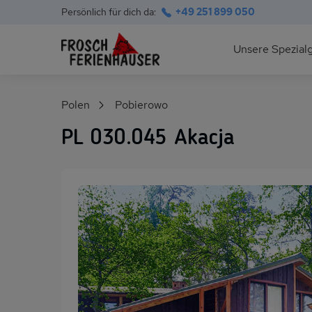
Persönlich für dich da:
+49 251 899 050
Hauptnavigation
Unsere Spezial
Deutsche Ostsee
Suchfeld
Polen
Pobierowo
Polnische Ostsee
PL 030.045 Akacja
Ferienhäuser am S
Alpen im Sommer
Skihütten & Chalet
Gruppenhäuser für