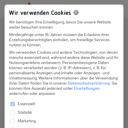
Persönlich für dich da:
+49 251 899 050
Wir verwenden Cookies 🍪
Wir benötigen Ihre Einwilligung, bevor Sie unsere Website
Suchfeld
weiter besuchen können.
Deutschland
Zingst
Minderjährige unter 16 Jahren müssen die Erlaubnis ihrer
Erziehungsberechtigten einholen, um freiwillige Services
Suchen
D 067.108 - Ferienhaus Heideweg
nutzen zu können.
Wir verwenden Cookies und andere Technologien, von denen
manche essenziell sind, während andere diese Website und Ihr
Nutzungserlebnis verbessern.
Personenbezogene Daten
können verarbeitet werden (z. B. IP-Adressen), z. B. für
personalisierte Anzeigen und Inhalte oder Anzeigen- und
Inhaltsmessung.
Weitere Informationen über die Verwendung
Ihrer Daten finden Sie in unserer
Datenschutzerklärung
.
Sie
können Ihre Auswahl jederzeit unter
Einstellungen
widerrufen oder anpassen.
Es folgt eine Liste der Service-Gruppen, für die eine 
Essenziell
Statistik
Marketing