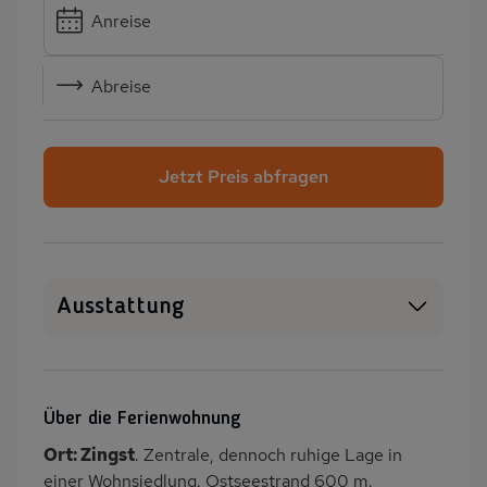
Anreise
Abreise
Jetzt Preis abfragen
Ausstattung
Haustiere erlaubt
WLAN
SAT-TV
Kamin/Kaminofen
Über die Ferienwohnung
Heizung
Garten
Ort: Zingst
. Zentrale, dennoch ruhige Lage in
Terrasse
PKW-Parkplatz
einer Wohnsiedlung. Ostseestrand 600 m.