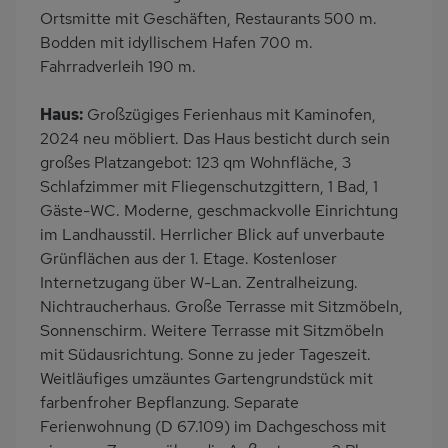
Eingezäuntes
Badewanne
Ortsmitte mit Geschäften, Restaurants 500 m.
Grundstück
Bodden mit idyllischem Hafen 700 m.
Fahrradverleih 190 m.
Dusche
Dusche/WC
Gäste WC
Küche
Haus:
Großzügiges Ferienhaus mit Kaminofen,
Herd (4 Kochfelder)
Backofen
2024 neu möbliert. Das Haus besticht durch sein
großes Platzangebot: 123 qm Wohnfläche, 3
Geschirrspülmaschine
Kühlschrank
Schlafzimmer mit Fliegenschutzgittern, 1 Bad, 1
Mikrowelle
Ruhige Lage
Gäste-WC. Moderne, geschmackvolle Einrichtung
Babybett
Kinderhochstuhl
im Landhausstil. Herrlicher Blick auf unverbaute
Grünflächen aus der 1. Etage. Kostenloser
Nichtraucher
Freisitz im Garten
Internetzugang über W-Lan. Zentralheizung.
Wb/WC
Internet
Nichtraucherhaus. Große Terrasse mit Sitzmöbeln,
Terrassenmöbel
Haartrockner
Sonnenschirm. Weitere Terrasse mit Sitzmöbeln
mit Südausrichtung. Sonne zu jeder Tageszeit.
Kaffeemaschine
Bettwäsche mietbar
Weitläufiges umzäuntes Gartengrundstück mit
Handtücher mietbar
farbenfroher Bepflanzung. Separate
Ferienwohnung (D 67.109) im Dachgeschoss mit