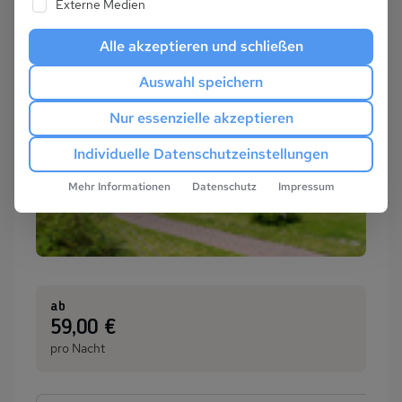
Externe Medien
Alle akzeptieren und schließen
Auswahl speichern
Nur essenzielle akzeptieren
Individuelle Datenschutzeinstellungen
Mehr Informationen
Datenschutz
Impressum
ab
:
59,00 €
pro Nacht