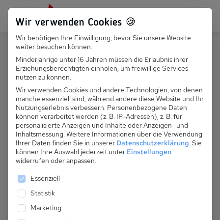
Persönlich für dich da:
+49 251 899 050
Wir verwenden Cookies 🍪
Wir benötigen Ihre Einwilligung, bevor Sie unsere Website
Suchfeld
weiter besuchen können.
Polen
Sarbinowo
Minderjährige unter 16 Jahren müssen die Erlaubnis ihrer
Erziehungsberechtigten einholen, um freiwillige Services
Suchen
PL 055.036B Ferienhaus Klaudia
nutzen zu können.
Wir verwenden Cookies und andere Technologien, von denen
manche essenziell sind, während andere diese Website und Ihr
Nutzungserlebnis verbessern.
Personenbezogene Daten
können verarbeitet werden (z. B. IP-Adressen), z. B. für
personalisierte Anzeigen und Inhalte oder Anzeigen- und
Inhaltsmessung.
Weitere Informationen über die Verwendung
Ihrer Daten finden Sie in unserer
Datenschutzerklärung
.
Sie
können Ihre Auswahl jederzeit unter
Einstellungen
widerrufen oder anpassen.
Es folgt eine Liste der Service-Gruppen, für die eine 
Essenziell
Statistik
Marketing