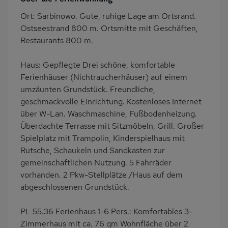
Garten
Terrasse
Ort: Sarbinowo. Gute, ruhige Lage am Ortsrand.
Grill
Kinderspielplatz
Ostseestrand 800 m. Ortsmitte mit Geschäften,
PKW-Parkplatz
Eingezäuntes
Restaurants 800 m.
Grundstück
Haus: Gepflegte Drei schöne, komfortable
Dusche
Küche
Ferienhäuser (Nichtraucherhäuser) auf einem
Herd (4 Kochfelder)
Kühlschrank
umzäunten Grundstück. Freundliche,
Gefrierschrank
Ruhige Lage
geschmackvolle Einrichtung. Kostenloses Internet
über W-Lan. Waschmaschine, Fußbodenheizung.
Babybett
Kinderhochstuhl
Überdachte Terrasse mit Sitzmöbeln, Grill. Großer
Nichtraucher
Haustiere/Hund
Spielplatz mit Trampolin, Kinderspielhaus mit
verboten
Rutsche, Schaukeln und Sandkasten zur
Freisitz im Garten
Wb/WC
gemeinschaftlichen Nutzung. 5 Fahrräder
vorhanden. 2 Pkw-Stellplätze /Haus auf dem
Internet
Terrassenmöbel
abgeschlossenen Grundstück.
Kaffeemaschine
Bettwäsche inklusive
Handtücher inklusive
PL 55.36 Ferienhaus 1-6 Pers.: Komfortables 3-
Zimmerhaus mit ca. 76 qm Wohnfläche über 2