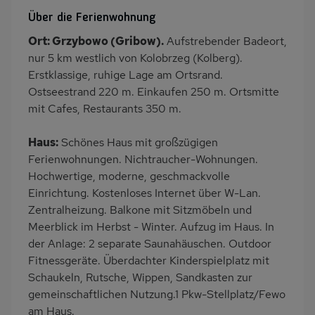
Heizung
Wäschetrockner
Über die Ferienwohnung
Fahrstuhl
Terrasse
Ort: Grzybowo (Gribow).
Aufstrebender Badeort,
Balkon/Loggia
Kinderspielplatz
nur 5 km westlich von Kolobrzeg (Kolberg).
PKW-Parkplatz
Eingezäuntes
Erstklassige, ruhige Lage am Ortsrand.
Grundstück
Ostseestrand 220 m. Einkaufen 250 m. Ortsmitte
mit Cafes, Restaurants 350 m.
Dusche
Küche
Herd (2 Platten)
Geschirrspülmaschine
Haus:
Schönes Haus mit großzügigen
Kühlschrank
Gefrierschrank
Ferienwohnungen. Nichtraucher-Wohnungen.
Hochwertige, moderne, geschmackvolle
Ruhige Lage
Babybett
Einrichtung. Kostenloses Internet über W-Lan.
Kinderhochstuhl
Nichtraucher
Zentralheizung. Balkone mit Sitzmöbeln und
Haustiere/Hund
Freisitz im Garten
Meerblick im Herbst - Winter. Aufzug im Haus. In
verboten
der Anlage: 2 separate Saunahäuschen. Outdoor
Fitnessgeräte. Überdachter Kinderspielplatz mit
Wb/WC
Internet
Schaukeln, Rutsche, Wippen, Sandkasten zur
Seniorenfreundlich
Balkonmöbel
gemeinschaftlichen Nutzung.1 Pkw-Stellplatz/Fewo
Terrassenmöbel
Induktionsherd
am Haus.