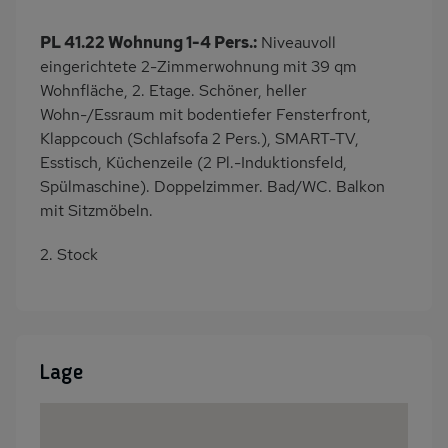
Kaffeemaschine
Strandnah
PL 41.22 Wohnung 1-4 Pers.:
Niveauvoll
am Waldrand
Bettwäsche inklusive
eingerichtete 2-Zimmerwohnung mit 39 qm
Handtücher inklusive
Kabel-TV
Wohnfläche, 2. Etage. Schöner, heller
Wohn-/Essraum mit bodentiefer Fensterfront,
Klappcouch (Schlafsofa 2 Pers.), SMART-TV,
Esstisch, Küchenzeile (2 Pl.-Induktionsfeld,
Spülmaschine). Doppelzimmer. Bad/WC. Balkon
mit Sitzmöbeln.
2. Stock
Lage