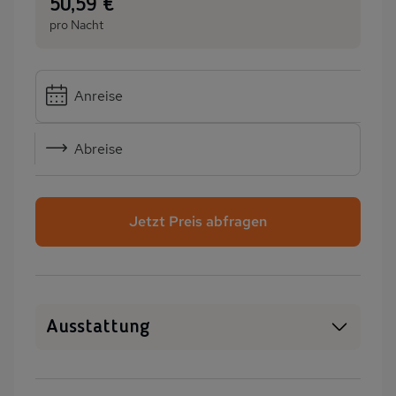
:
50,59 €
pro Nacht
Anreise
Abreise
Jetzt Preis abfragen
Ausstattung
WLAN
Sauna