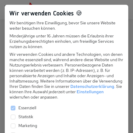
Persönlich für dich da:
+49 251 899 050
Wir verwenden Cookies 🍪
Wir benötigen Ihre Einwilligung, bevor Sie unsere Website
Suchfeld
weiter besuchen können.
Polen
Grzybowo
Minderjährige unter 16 Jahren müssen die Erlaubnis ihrer
Erziehungsberechtigten einholen, um freiwillige Services
Suchen
PL 041.022 - Apartment
nutzen zu können.
Bellamaya B29
Wir verwenden Cookies und andere Technologien, von denen
manche essenziell sind, während andere diese Website und Ihr
Nutzungserlebnis verbessern.
Personenbezogene Daten
können verarbeitet werden (z. B. IP-Adressen), z. B. für
personalisierte Anzeigen und Inhalte oder Anzeigen- und
Inhaltsmessung.
Weitere Informationen über die Verwendung
Ihrer Daten finden Sie in unserer
Datenschutzerklärung
.
Sie
können Ihre Auswahl jederzeit unter
Einstellungen
widerrufen oder anpassen.
Es folgt eine Liste der Service-Gruppen, für die eine 
Essenziell
Statistik
Marketing