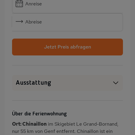
Anreise
Abreise
Jetzt Preis abfragen
Ausstattung
Haustiere auf Anfrage
WLAN
SAT-TV
Sauna
Über die Ferienwohnung
Kamin/Kaminofen
Heizung
Ort: Chinaillon
im Skigebiet Le Grand-Bornand,
Waschmaschine
Terrasse
nur 55 km von Genf entfernt. Chinaillon ist ein