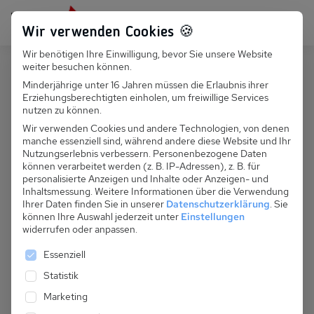
Persönlich für dich da:
+49 251 899 050
Wir verwenden Cookies 🍪
Wir benötigen Ihre Einwilligung, bevor Sie unsere Website
Suchfeld
weiter besuchen können.
Frankreich
Le Grand Bornand
Minderjährige unter 16 Jahren müssen die Erlaubnis ihrer
Erziehungsberechtigten einholen, um freiwillige Services
Suchen
F 051.005 Fewo Praline 1
nutzen zu können.
Wir verwenden Cookies und andere Technologien, von denen
manche essenziell sind, während andere diese Website und Ihr
Nutzungserlebnis verbessern.
Personenbezogene Daten
können verarbeitet werden (z. B. IP-Adressen), z. B. für
personalisierte Anzeigen und Inhalte oder Anzeigen- und
Inhaltsmessung.
Weitere Informationen über die Verwendung
Ihrer Daten finden Sie in unserer
Datenschutzerklärung
.
Sie
können Ihre Auswahl jederzeit unter
Einstellungen
widerrufen oder anpassen.
Es folgt eine Liste der Service-Gruppen, für die eine 
Essenziell
Statistik
Marketing