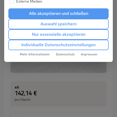
Externe Medien
Alle akzeptieren und schließen
Auswahl speichern
Nur essenzielle akzeptieren
Individuelle Datenschutzeinstellungen
Mehr Informationen
Datenschutz
Impressum
ab
:
142,14 €
pro Nacht