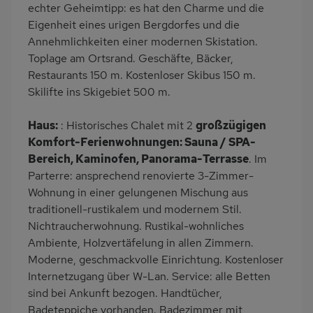
Grill
PKW-Parkplatz
echter Geheimtipp: es hat den Charme und die
Eigenheit eines urigen Bergdorfes und die
Badewanne
Dusche
Annehmlichkeiten einer modernen Skistation.
Küche
Herd (4 Kochfelder)
Toplage am Ortsrand. Geschäfte, Bäcker,
Backofen
Geschirrspülmaschine
Restaurants 150 m. Kostenloser Skibus 150 m.
Skilifte ins Skigebiet 500 m.
Kühlschrank
Mikrowelle
Gefrierschrank
Lage im Skigebiet
Haus:
: Historisches Chalet mit 2
großzügigen
Babybett
Kinderhochstuhl
Komfort-Ferienwohnungen: Sauna / SPA-
Bereich, Kaminofen, Panorama-Terrasse
. Im
Nichtraucher
Wb/WC
Parterre: ansprechend renovierte 3-Zimmer-
Internet
Terrassenmöbel
Wohnung in einer gelungenen Mischung aus
Haartrockner
Kaffeemaschine
traditionell-rustikalem und modernem Stil.
Nichtraucherwohnung. Rustikal-wohnliches
Erdgeschoss
Bergblick
Ambiente, Holzvertäfelung in allen Zimmern.
Bettwäsche inklusive
Handtücher inklusive
Moderne, geschmackvolle Einrichtung. Kostenloser
Internetzugang über W-Lan. Service: alle Betten
sind bei Ankunft bezogen. Handtücher,
Badeteppiche vorhanden. Badezimmer mit