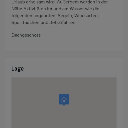
Urlaub erholsam wird. Außerdem werden in der
Einzelbett
Doppelbett
Nähe Aktivitäten im und am Wasser wie die
Schlafcouch
Kinderzimmer
folgenden angeboten: Segeln, Windsurfen,
Bad/WC
Dusche/Bad/WC
Sporttauchen und Jetskifahren.
Gäste-WC
Haartrockner
Dachgeschoss
Backofen
Gefrierschrank
Geschirrspüler
Herd (2 Kochfelder)
Kaffeemaschine
Küche
Küchenzeile
Kühlschrank
Lage
Kühlschrank mit
Spüle
Gefrierfach
Toaster
Wasserkocher
Bettwäsche mietbar
Handtücher vorhanden
Kinderhochstuhl
Trockner
Waschmaschine
Garten