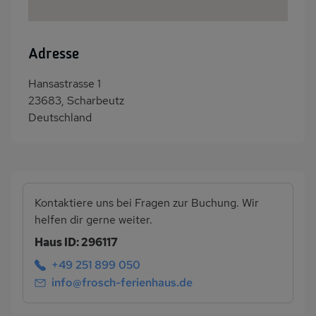
Gartenmöbel
Grill
Sonnenliegen
Eingezäuntes
Grundstück
Adresse
Garage
Sonnenschirm
Hansastrasse 1
Esstisch
23683, Scharbeutz
Deutschland
Kontaktiere uns bei Fragen zur Buchung. Wir
helfen dir gerne weiter.
Haus ID: 296117
+49 251 899 050
info@frosch-ferienhaus.de