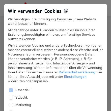
Persönlich für dich da:
+49 251 899 050
Wir verwenden Cookies 🍪
Wir benötigen Ihre Einwilligung, bevor Sie unsere Website
Suchfeld
weiter besuchen können.
Deutschland
Scharbeutz
Minderjährige unter 16 Jahren müssen die Erlaubnis ihrer
Erziehungsberechtigten einholen, um freiwillige Services
Suchen
Haus mit seitlichem Meerblick in
nutzen zu können.
Scharbeutz
Wir verwenden Cookies und andere Technologien, von denen
manche essenziell sind, während andere diese Website und Ihr
Nutzungserlebnis verbessern.
Personenbezogene Daten
können verarbeitet werden (z. B. IP-Adressen), z. B. für
personalisierte Anzeigen und Inhalte oder Anzeigen- und
Inhaltsmessung.
Weitere Informationen über die Verwendung
Ihrer Daten finden Sie in unserer
Datenschutzerklärung
.
Sie
können Ihre Auswahl jederzeit unter
Einstellungen
widerrufen oder anpassen.
Anreise
Es folgt eine Liste der Service-Gruppen, für die eine 
Essenziell
Abreise
Statistik
Marketing