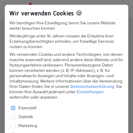
Persönlich für dich da:
+49 251 899 050
Wir verwenden Cookies 🍪
Wir benötigen Ihre Einwilligung, bevor Sie unsere Website
Suchfeld
weiter besuchen können.
Frankreich
Chinaillon
Minderjährige unter 16 Jahren müssen die Erlaubnis ihrer
Erziehungsberechtigten einholen, um freiwillige Services
Suchen
F 051.008 App. Androsace 10
nutzen zu können.
Wir verwenden Cookies und andere Technologien, von denen
manche essenziell sind, während andere diese Website und Ihr
Nutzungserlebnis verbessern.
Personenbezogene Daten
können verarbeitet werden (z. B. IP-Adressen), z. B. für
personalisierte Anzeigen und Inhalte oder Anzeigen- und
Inhaltsmessung.
Weitere Informationen über die Verwendung
Ihrer Daten finden Sie in unserer
Datenschutzerklärung
.
Sie
können Ihre Auswahl jederzeit unter
Einstellungen
widerrufen oder anpassen.
Es folgt eine Liste der Service-Gruppen, für die eine 
Essenziell
Statistik
Marketing