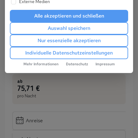
Externe Medien
Alle akzeptieren und schließen
Auswahl speichern
Nur essenzielle akzeptieren
Individuelle Datenschutzeinstellungen
Mehr Informationen
Datenschutz
Impressum
ab
:
75,71 €
pro Nacht
Anreise