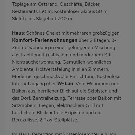
Toplage am Ortsrand. Geschäfte, Bäcker,
Kühlschrank
Mikrowelle
Restaurants 150 m. Kostenloser Skibus 50 m.
Skilifte ins Skigebiet 700 m.
Gefrierschrank
Panoramablick
Lage im Skigebiet
Ruhige Lage
Haus
: Schönes Chalet mit mehreren großzügigen
Babybett
Kinderhochstuhl
Komfort-Ferienwohnungen
über 2 Etagen. 3-
Zimmerwohnung in einer gelungenen Mischung
Fahrradabstellraum
Nichtraucher
aus traditionell-rustikalem und modernem Stil..
Wb/WC
Balkonmöbel
Nichtraucherwohnung. Gemütlich-wohnliches
Haartrockner
Kaffeemaschine
Ambiente, Holzvertäfelung in allen Zimmern.
Moderne, geschmackvolle Einrichtung. Kostenloser
Bergblick
Bettwäsche mietbar
Internetzugang über
W-Lan
. Vom Wohnraum und
Handtücher mietbar
Balkon aus, herrlicher Blick auf die Skipisten und
das Dorf. Zentralheizung. Terrasse oder Balkon mit
Sitzmöbeln, Liegen, elektrischem Grill mit
herrlichem Blick auf die Skipisten und die
Bergkulisse. 2 Pkw-Stellplätze.
Im Haus: Rezeption mit kostenlosem Verleih von