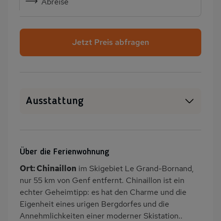
Abreise
Jetzt Preis abfragen
Ausstattung
Haustiere auf Anfrage
WLAN
SAT-TV
Kamin/Kaminofen
Über die Ferienwohnung
Heizung
Waschmaschine
Ort: Chinaillon
im Skigebiet Le Grand-Bornand,
Wäschetrockner
Balkon/Loggia
nur 55 km von Genf entfernt. Chinaillon ist ein
PKW-Parkplatz
Dusche
echter Geheimtipp: es hat den Charme und die
Eigenheit eines urigen Bergdorfes und die
Küche
Herd (4 Kochfelder)
Annehmlichkeiten einer moderner Skistation..
Backofen
Geschirrspülmaschine