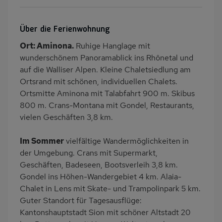
WLAN
Kamin/Kaminofen
Heizung
Waschmaschine
Über die Ferienwohnung
Wäschetrockner
Terrasse
Ort: Aminona.
Ruhige Hanglage mit
PKW-Parkplatz
Ladestation E-Car
wunderschönem Panoramablick ins Rhônetal und
Dusche
Dusche/WC
auf die Walliser Alpen. Kleine Chaletsiedlung am
Ortsrand mit schönen, individuellen Chalets.
Küche
Herd (4 Kochfelder)
Ortsmitte Aminona mit Talabfahrt 900 m. Skibus
Backofen
Geschirrspülmaschine
800 m. Crans-Montana mit Gondel, Restaurants,
Kühlschrank
Mikrowelle
vielen Geschäften 3,8 km.
Panoramablick
Ruhige Lage
Im Sommer
vielfältige Wandermöglichkeiten in
Babybett
Kinderhochstuhl
der Umgebung. Crans mit Supermarkt,
Nichtraucher
Haustiere/Hund
Geschäften, Badeseen, Bootsverleih 3,8 km.
verboten
Gondel ins Höhen-Wandergebiet 4 km. Alaia-
Chalet in Lens mit Skate- und Trampolinpark 5 km.
Wb/WC
freistehend
Guter Standort für Tagesausflüge:
Internet
Terrassenmöbel
Kantonshauptstadt Sion mit schöner Altstadt 20
Haartrockner
Zusätzliches Badezimmer