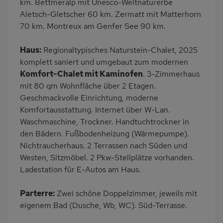
km. Bettmeralp mit Unesco-Weltnaturerbe
Aletsch-Gletscher 60 km. Zermatt mit Matterhorn
Induktionsherd
Kaffeemaschine
70 km. Montreux am Genfer See 90 km.
Bergblick
Bettwäsche mietbar
Handtücher mietbar
Haus:
Regionaltypisches Naturstein-Chalet, 2025
komplett saniert und umgebaut zum modernen
Komfort-Chalet mit Kaminofen
. 3-Zimmerhaus
mit 80 qm Wohnfläche über 2 Etagen.
Geschmackvolle Einrichtung, moderne
Komfortausstattung. Internet über W-Lan.
Waschmaschine, Trockner. Handtuchtrockner in
den Bädern. Fußbodenheizung (Wärmepumpe).
Nichtraucherhaus. 2 Terrassen nach Süden und
Westen, Sitzmöbel. 2 Pkw-Stellplätze vorhanden.
Ladestation für E-Autos am Haus.
Parterre:
Zwei schöne Doppelzimmer, jeweils mit
eigenem Bad (Dusche, Wb, WC). Süd-Terrasse.