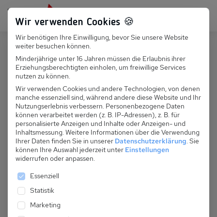
Persönlich für dich da:
+49 251 899 050
Wir verwenden Cookies 🍪
Wir benötigen Ihre Einwilligung, bevor Sie unsere Website
Suchfeld
weiter besuchen können.
Schweiz
Crans-Montana
Minderjährige unter 16 Jahren müssen die Erlaubnis ihrer
Erziehungsberechtigten einholen, um freiwillige Services
Suchen
CH 362.008 - Chalet "Marbre"
nutzen zu können.
Wir verwenden Cookies und andere Technologien, von denen
manche essenziell sind, während andere diese Website und Ihr
Nutzungserlebnis verbessern.
Personenbezogene Daten
können verarbeitet werden (z. B. IP-Adressen), z. B. für
personalisierte Anzeigen und Inhalte oder Anzeigen- und
Inhaltsmessung.
Weitere Informationen über die Verwendung
Ihrer Daten finden Sie in unserer
Datenschutzerklärung
.
Sie
können Ihre Auswahl jederzeit unter
Einstellungen
widerrufen oder anpassen.
Es folgt eine Liste der Service-Gruppen, für die eine 
Essenziell
Statistik
Marketing