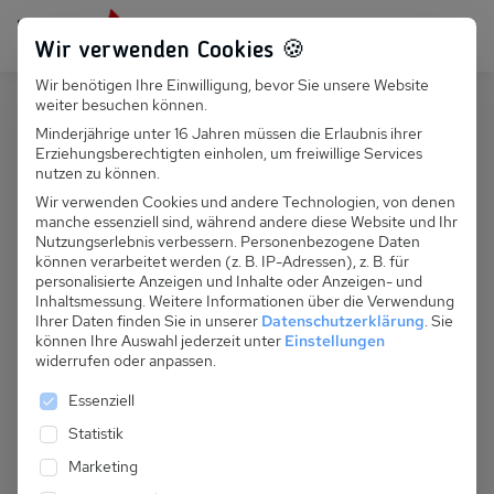
Persönlich für dich da:
+49 251 899 050
Wir verwenden Cookies 🍪
Wir benötigen Ihre Einwilligung, bevor Sie unsere Website
Suchfeld
weiter besuchen können.
Polen
Kolczewo
Minderjährige unter 16 Jahren müssen die Erlaubnis ihrer
Erziehungsberechtigten einholen, um freiwillige Services
Suchen
PL 012.060 - FH Eden 1
nutzen zu können.
Wir verwenden Cookies und andere Technologien, von denen
manche essenziell sind, während andere diese Website und Ihr
Nutzungserlebnis verbessern.
Personenbezogene Daten
können verarbeitet werden (z. B. IP-Adressen), z. B. für
personalisierte Anzeigen und Inhalte oder Anzeigen- und
Inhaltsmessung.
Weitere Informationen über die Verwendung
Ihrer Daten finden Sie in unserer
Datenschutzerklärung
.
Sie
können Ihre Auswahl jederzeit unter
Einstellungen
widerrufen oder anpassen.
Es folgt eine Liste der Service-Gruppen, für die eine 
Essenziell
Statistik
Marketing