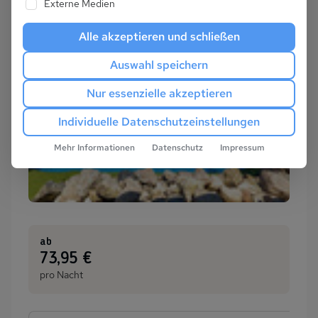
Externe Medien
Alle akzeptieren und schließen
Auswahl speichern
Nur essenzielle akzeptieren
Individuelle Datenschutzeinstellungen
Mehr Informationen
Datenschutz
Impressum
ab
:
73,95 €
pro Nacht