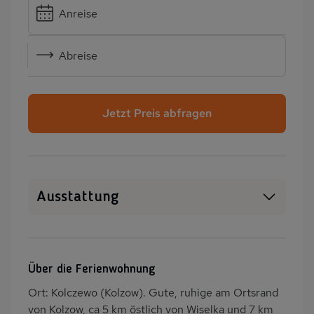
Anreise
Abreise
Jetzt Preis abfragen
Ausstattung
Haustiere erlaubt
WLAN
SAT-TV
Sauna
Über die Ferienwohnung
Außenpool
Whirlpool
Ort: Kolczewo (Kolzow). Gute, ruhige am Ortsrand
Heizung
Klimaanlage
von Kolzow, ca 5 km östlich von Wiselka und 7 km