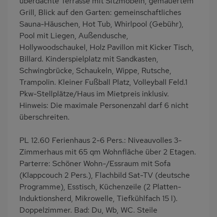
überdachte Terrasse mit Sitzmöbeln, gemauertem
Handtücher inklusive
Grill, Blick auf den Garten: gemeinschaftliches
Sauna-Häuschen, Hot Tub, Whirlpool (Gebühr),
Pool mit Liegen, Außendusche,
Hollywoodschaukel, Holz Pavillon mit Kicker Tisch,
Billard. Kinderspielplatz mit Sandkasten,
Schwingbrücke, Schaukeln, Wippe, Rutsche,
Trampolin. Kleiner Fußball Platz, Volleyball Feld.1
Pkw-Stellplätze/Haus im Mietpreis inklusiv.
Hinweis: Die maximale Personenzahl darf 6 nicht
überschreiten.
PL 12.60 Ferienhaus 2-6 Pers.: Niveauvolles 3-
Zimmerhaus mit 65 qm Wohnfläche über 2 Etagen.
Parterre: Schöner Wohn-/Essraum mit Sofa
(Klappcouch 2 Pers.), Flachbild Sat-TV (deutsche
Programme), Esstisch, Küchenzeile (2 Platten-
Induktionsherd, Mikrowelle, Tiefkühlfach 15 l).
Doppelzimmer. Bad: Du, Wb, WC. Steile