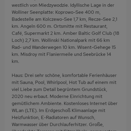
Garten
Terrasse
westlich von Miedzywodzie. Idyllische Lage in der
Wolliner Seenplatte: Koprowo-See 400 m,
Grill
Kinderspielplatz
Badestelle am Kolczewo-See 1,7 km, Recze-See 2,1
PKW-Parkplatz
Eingezäuntes
km. Angeln 600 m. Ortsmitte mit Restaurant,
Grundstück
Café, Supermarkt 2 km. Amber Baltic Golf Club (18
Dusche
Küche
Loch) 2,7 km. Wollinski Nationalpark mit 66 km
Rad- und Wanderwegen 10 km. Wisent-Gehege 15
Herd (2 Platten)
Kühlschrank
km. Misdroy mit Flaniermeile und Seebrücke 14
Mikrowelle
Ruhige Lage
km.
Kinderhochstuhl
Nichtraucher
Haus: Drei sehr schöne, komfortable Ferienhäuser
Freisitz im Garten
Wb/WC
mit Sauna, Pool, Whirlpool, Hot Tub auf einem mit
freistehend
Internet
viel Liebe zum Detail begrüntem Grundstück,
Seniorenfreundlich
Terrassenmöbel
2020 neu erbaut. Moderne Einrichtung mit
gemütlichem Ambiente. Kostenloses Internet über
Induktionsherd
Kaffeemaschine
WLan (LTE). Im Erdgeschoß Klimaanlage mit
Erdgeschoss
Nah an See
Heizfunktion, E-Radiatoren auf Wunsch,
am Waldrand
Bettwäsche inklusive
Warmwasser über Durchlauferhitzer. Große,