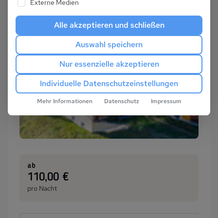
Externe Medien
Alle akzeptieren und schließen
Auswahl speichern
Nur essenzielle akzeptieren
Individuelle Datenschutzeinstellungen
Mehr Informationen
Datenschutz
Impressum
ab
:
110,00 €
pro Nacht