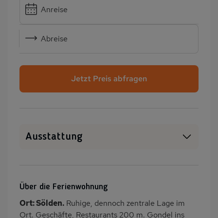
Anreise
Abreise
Jetzt Preis abfragen
Ausstattung
WLAN
SAT-TV
Heizung
Balkon/Loggia
Über die Ferienwohnung
PKW-Parkplatz
Dusche
Ort: Sölden.
Ruhige, dennoch zentrale Lage im
Dusche/WC
Gäste WC
Ort. Geschäfte, Restaurants 200 m. Gondel ins