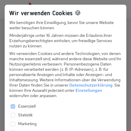
Persönlich für dich da:
+49 251 899 050
Wir verwenden Cookies 🍪
Wir benötigen Ihre Einwilligung, bevor Sie unsere Website
Suchfeld
weiter besuchen können.
Österreich
Sölden
Minderjährige unter 16 Jahren müssen die Erlaubnis ihrer
Erziehungsberechtigten einholen, um freiwillige Services
Suchen
A 150.039 S - Landhaus Austria
nutzen zu können.
Wir verwenden Cookies und andere Technologien, von denen
manche essenziell sind, während andere diese Website und Ihr
Nutzungserlebnis verbessern.
Personenbezogene Daten
können verarbeitet werden (z. B. IP-Adressen), z. B. für
personalisierte Anzeigen und Inhalte oder Anzeigen- und
Inhaltsmessung.
Weitere Informationen über die Verwendung
Ihrer Daten finden Sie in unserer
Datenschutzerklärung
.
Sie
können Ihre Auswahl jederzeit unter
Einstellungen
widerrufen oder anpassen.
Es folgt eine Liste der Service-Gruppen, für die eine 
Essenziell
Statistik
Marketing