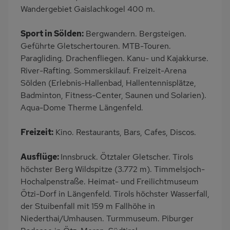
Küche
Herd (4 Kochfelder)
Wandergebiet Gaislachkogel 400 m.
Geschirrspülmaschine
Kühlschrank
Sport in Sölden:
Bergwandern. Bergsteigen.
Mikrowelle
Kinderhochstuhl
Geführte Gletschertouren. MTB-Touren.
Nichtraucher
Haustiere/Hund
Paragliding. Drachenfliegen. Kanu- und Kajakkurse.
verboten
River-Rafting. Sommerskilauf. Freizeit-Arena
Sölden (Erlebnis-Hallenbad, Hallentennisplätze,
Wb/WC
Badminton, Fitness-Center, Saunen und Solarien).
Aqua-Dome Therme Längenfeld.
Freizeit:
Kino. Restaurants, Bars, Cafes, Discos.
Ausflüge:
Innsbruck. Ötztaler Gletscher. Tirols
höchster Berg Wildspitze (3.772 m). Timmelsjoch-
Hochalpenstraße. Heimat- und Freilichtmuseum
Ötzi-Dorf in Längenfeld. Tirols höchster Wasserfall,
der Stuibenfall mit 159 m Fallhöhe in
Niederthai/Umhausen. Turmmuseum. Piburger