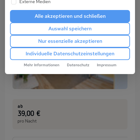
Externe Medien
Alle akzeptieren und schließen
Auswahl speichern
Nur essenzielle akzeptieren
Individuelle Datenschutzeinstellungen
Mehr Informationen
Datenschutz
Impressum
ab
:
39,00 €
pro Nacht