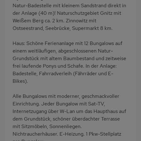
Dusche/WC
Küche
Natur-Badestelle mit kleinem Sandstrand direkt in
Herd (2 Platten)
Kühlschrank
der Anlage (40 m)! Naturschutzgebiet Gnitz mit
Weißem Berg ca. 2 km. Zinnowitz mit
Gefrierschrank
Meerblick/Seeblick
Ostseestrand, Seebrücke, Supermarkt 8 km.
Ruhige Lage
Babybett
Kinderhochstuhl
Fahrradverleih
Haus: Schöne Ferienanlage mit 12 Bungalows auf
einem weitläufigen, abgeschlossenen Natur-
Nichtraucher
freistehend
Grundstück mit altem Baumbestand und zeitweise
Terrassenmöbel
Feuerstelle im Freien
frei laufende Ponys und Schafe. In der Anlage:
Kaffeemaschine
Nah an See
Badestelle, Fahrradverleih (Fährräder und E-
Bikes).
Bettwäsche mietbar
Handtücher mietbar
Alle Bungalows mit moderner, geschmackvoller
Einrichtung. Jeder Bungalow mit Sat-TV,
Internetzugang über W-Lan um das Haupthaus auf
dem Grundstück, schöner überdachter Terrasse
mit Sitzmöbeln, Sonnenliegen.
Nichtraucherhäuser. E-Heizung. 1 Pkw-Stellplatz