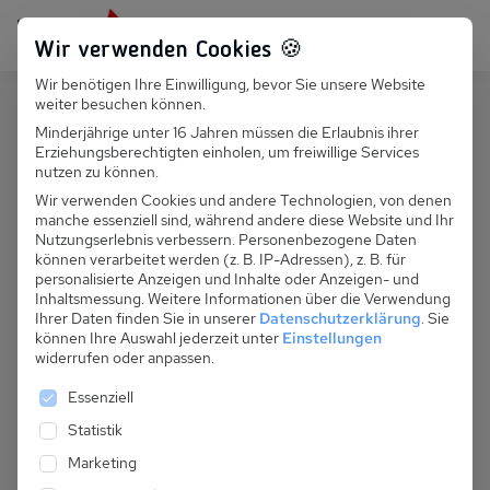
Persönlich für dich da:
+49 251 899 050
Wir verwenden Cookies 🍪
Wir benötigen Ihre Einwilligung, bevor Sie unsere Website
Suchfeld
weiter besuchen können.
Deutschland
Lütow
Minderjährige unter 16 Jahren müssen die Erlaubnis ihrer
Erziehungsberechtigten einholen, um freiwillige Services
Suchen
D 026.010D - Bungalow Nr. 5
nutzen zu können.
Wir verwenden Cookies und andere Technologien, von denen
manche essenziell sind, während andere diese Website und Ihr
Nutzungserlebnis verbessern.
Personenbezogene Daten
können verarbeitet werden (z. B. IP-Adressen), z. B. für
personalisierte Anzeigen und Inhalte oder Anzeigen- und
Inhaltsmessung.
Weitere Informationen über die Verwendung
Ihrer Daten finden Sie in unserer
Datenschutzerklärung
.
Sie
können Ihre Auswahl jederzeit unter
Einstellungen
widerrufen oder anpassen.
Es folgt eine Liste der Service-Gruppen, für die eine 
Essenziell
Statistik
Marketing