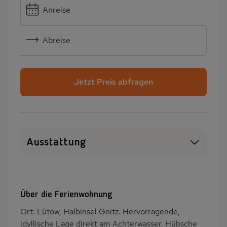
Anreise
Abreise
Jetzt Preis abfragen
Ausstattung
Haustiere erlaubt
SAT-TV
Heizung
Terrasse
Über die Ferienwohnung
PKW-Parkplatz
Eingezäuntes
Ort: Lütow, Halbinsel Gnitz. Hervorragende,
Grundstück
idyllische Lage direkt am Achterwasser. Hübsche