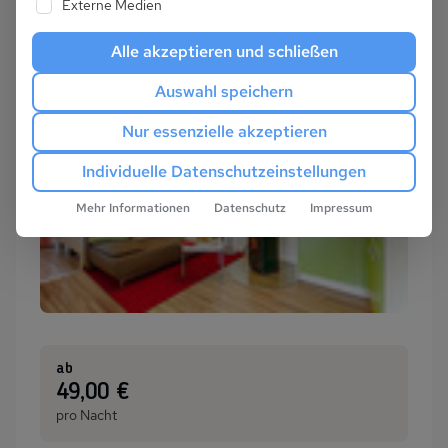
Externe Medien
Alle akzeptieren und schließen
Auswahl speichern
Nur essenzielle akzeptieren
Individuelle Datenschutzeinstellungen
Mehr Informationen
Datenschutz
Impressum
ab
:
49,00 €
pro Nacht