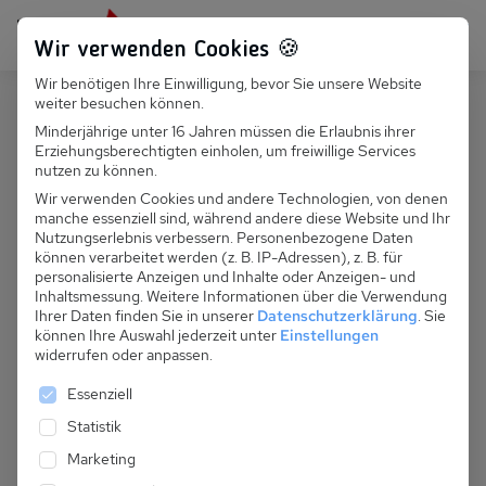
Persönlich für dich da:
+49 251 899 050
Wir verwenden Cookies 🍪
Wir benötigen Ihre Einwilligung, bevor Sie unsere Website
Suchfeld
weiter besuchen können.
Deutschland
Lütow
Minderjährige unter 16 Jahren müssen die Erlaubnis ihrer
Erziehungsberechtigten einholen, um freiwillige Services
Suchen
D 026.011D - Bungalow Nr. 12 mit
nutzen zu können.
Kamin
Wir verwenden Cookies und andere Technologien, von denen
manche essenziell sind, während andere diese Website und Ihr
Nutzungserlebnis verbessern.
Personenbezogene Daten
können verarbeitet werden (z. B. IP-Adressen), z. B. für
personalisierte Anzeigen und Inhalte oder Anzeigen- und
Inhaltsmessung.
Weitere Informationen über die Verwendung
Ihrer Daten finden Sie in unserer
Datenschutzerklärung
.
Sie
können Ihre Auswahl jederzeit unter
Einstellungen
widerrufen oder anpassen.
Es folgt eine Liste der Service-Gruppen, für die eine 
Essenziell
Statistik
Marketing