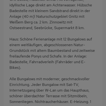
Eingezäuntes
Dusche/WC
idyllische Lage direkt am Achterwasser. Hübsche
Grundstück
Badestelle mit kleinem Sandstrand direkt in der
Küche
Herd (2 Platten)
Anlage (40 m)! Naturschutzgebiet Gnitz mit
Weißem Berg ca. 2 km. Zinnowitz mit
Kühlschrank
Gefrierschrank
Ostseestrand, Seebrücke, Supermarkt 8 km.
Ruhige Lage
Babybett
Kinderhochstuhl
Fahrradverleih
Haus: Schöne Ferienanlage mit 12 Bungalows auf
einem weitläufigen, abgeschlossenen Natur-
Nichtraucher
freistehend
Grundstück mit altem Baumbestand und zeitweise
Terrassenmöbel
Feuerstelle im Freien
freilaufende Ponys und Schafe. In der Anlage:
Kaffeemaschine
Nah an See
Badestelle, Fahrradverleih (Fahrräder und E-
Bikes).
Bettwäsche mietbar
Handtücher mietbar
Alle Bungalows mit moderner, geschmackvoller
Einrichtung. Jeder Bungalow mit Sat-TV,
Internetzugang über W-Lan um das Haupthaus,
schöner überdachter Terrasse mit Sitzmöbeln,
Sonnenliegen. Nichtraucherhäuser. E-Heizung. 1