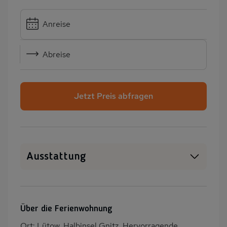
Anreise
Abreise
Jetzt Preis abfragen
Ausstattung
Haustiere erlaubt
SAT-TV
Kamin/Kaminofen
Heizung
Über die Ferienwohnung
Terrasse
PKW-Parkplatz
Ort: Lütow, Halbinsel Gnitz. Hervorragende,