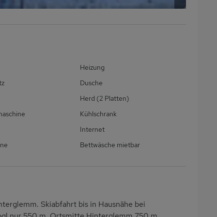
Heizung
tz
Dusche
Herd (2 Platten)
maschine
Kühlschrank
Internet
ine
Bettwäsche mietbar
nterglemm. Skiabfahrt bis in Hausnähe bei
ogl nur 550 m. Ortsmitte Hinterglemm 750 m.