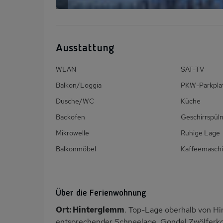
Ausstattung
WLAN
SAT-TV
Balkon/Loggia
PKW-Parkpla
Dusche/WC
Küche
Backofen
Geschirrspül
Mikrowelle
Ruhige Lage
Balkonmöbel
Kaffeemasch
Über die Ferienwohnung
Ort: Hinterglemm
. Top-Lage oberhalb von Hi
entsprechender Schneelage. Gondel Zwölferk