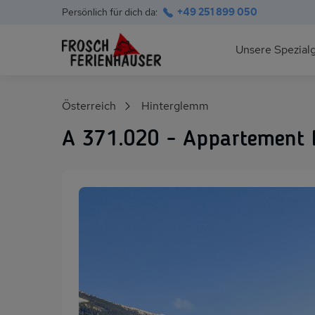
Persönlich für dich da:
+49 251 899 050
Hauptnavigation
Unsere Spezial
Deutsche Ostsee
Suchfeld
Österreich
Hinterglemm
Polnische Ostsee
A 371.020 - Appartement E
Ferienhäuser am S
Alpen im Sommer
Skihütten & Chalet
Gruppenhäuser für