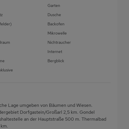
Garten
tz
Dusche
felder)
Backofen
Mikrowelle
llraum
Nichtraucher
Internet
ine
Bergblick
klusive
dliche Lage umgeben von Bäumen und Wiesen.
dergebiet Dorfgastein/Großarl 2,5 km. Gondel
shaltestelle an der Hauptstraße 500 m. Thermalbad
 km.