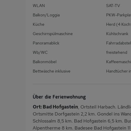
WLAN
SAT-TV
Balkon/Loggia
PKW-Parkpla
Küche
Herd (4 Koch
Geschirrspülmaschine
Kühlschrank
Panoramablick
Fahrradabste
Wb/WC
freistehend
Balkonmöbel
Kaffeemasch
Bettwäsche inklusive
Handtücher in
Über die Ferienwohnung
Ort: Bad Hofgastein
, Ortsteil Harbach. Län
Ortsmitte Dorfgastein 2,2 km. Gondel ins Wan
Schlossalm 8,5 km. Bad Hofgastein 6,5 km. Bu
Alpentherme 8 km. Badesee Bad Hofgastein 11