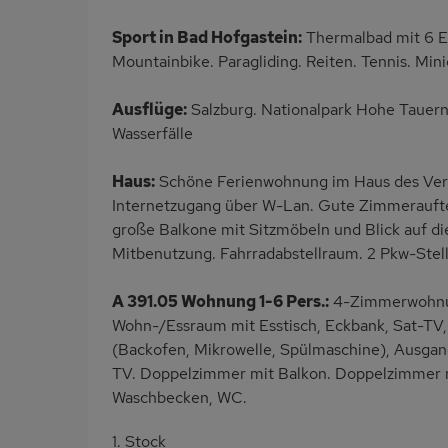
Sport in Bad Hofgastein:
Thermalbad mit 6 E
Mountainbike. Paragliding. Reiten. Tennis. Mini
Ausflüge:
Salzburg. Nationalpark Hohe Tauern
Wasserfälle
Haus:
Schöne Ferienwohnung im Haus des Vermi
Internetzugang über W-Lan. Gute Zimmeraufte
große Balkone mit Sitzmöbeln und Blick auf d
Mitbenutzung. Fahrradabstellraum. 2 Pkw-Stell
A 391.05 Wohnung 1-6 Pers.:
4-Zimmerwohnun
Wohn-/Essraum mit Esstisch, Eckbank, Sat-TV,
(Backofen, Mikrowelle, Spülmaschine), Ausga
TV. Doppelzimmer mit Balkon. Doppelzimmer m
Waschbecken, WC.
1. Stock