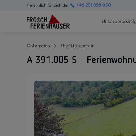
Persönlich für dich da:
+49 251 899 050
Hauptnavigation
Unsere Spezial
Deutsche Ostsee
Suchfeld
Österreich
Bad Hofgastein
Polnische Ostsee
A 391.005 S - Ferienwohn
Ferienhäuser am S
Alpen im Sommer
Skihütten & Chalet
Gruppenhäuser für