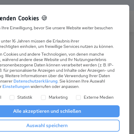
enden Cookies 🍪
s
Karriere
FAQ
 Ihre Einwilligung, bevor Sie unsere Website weiter besuchen
Jobs
 unter 16 Jahren müssen die Erlaubnis ihrer
echtigten einholen, um freiwillige Services nutzen zu können.
Suchen
Ausbildung
n Cookies und andere Technologien, von denen manche
nd, während andere diese Website und Ihr Nutzungserlebnis
ersonenbezogene Daten können verarbeitet werden (z. B. IP-
 B. für personalisierte Anzeigen und Inhalte oder Anzeigen- und
ng.
Weitere Informationen über die Verwendung Ihrer Daten
 unserer
Datenschutzerklärung
.
Sie können Ihre Auswahl
ab
er
Einstellungen
widerrufen oder anpassen.
:
91,43 €
ne Liste der Service-Gruppen, für die eine Einwilligung er
l
Statistik
Marketing
Externe Medien
pro Nacht
Alle akzeptieren und schließen
Anreise
Auswahl speichern