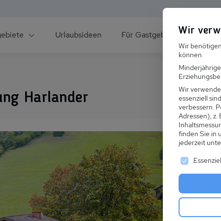
Wir verw
gebiete
Urlaubsideen
Für Gastgeber
Über un
Wir benötigen
können.
Minderjährige
Erziehungsber
Wir verwende
ung Harlander
essenziell si
verbessern.
P
Adressen), z.
ee
Inhaltsmessu
finden Sie in
jederzeit unt
Es folgt ei
Essenziel
s im Winter
 den Skiurlaub