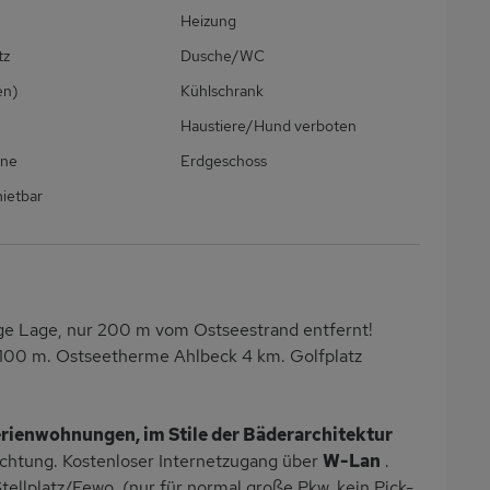
Heizung
tz
Dusche/WC
en)
Kühlschrank
Haustiere/Hund verboten
ine
Erdgeschoss
ietbar
ge Lage, nur 200 m vom Ostseestrand entfernt!
 100 m. Ostseetherme Ahlbeck 4 km. Golfplatz
rienwohnungen, im Stile der Bäderarchitektur
ichtung. Kostenloser Internetzugang über
W-Lan
.
ellplatz/Fewo. (nur für normal große Pkw, kein Pick-