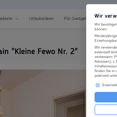
Wir verw
gebiete
Urlaubsideen
Für Gastgeber
Über un
Wir benötigen
können.
Minderjährige
Erziehungsber
Wir verwende
ain "Kleine Fewo Nr. 2"
essenziell si
verbessern.
P
Adressen), z.
ee
Inhaltsmessu
finden Sie in
jederzeit unt
Es folgt ei
Essenziel
s im Winter
 den Skiurlaub