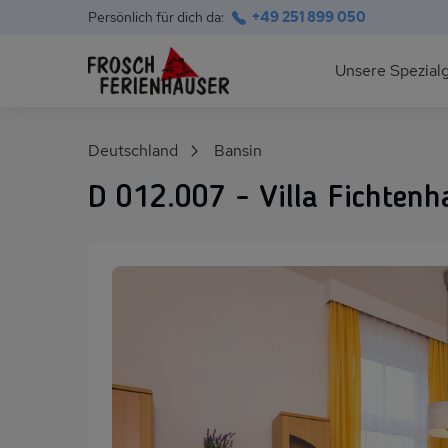
Persönlich für dich da:
+49 251 899 050
Hauptnavigation
Unsere Spezial
Deutsche Ostsee
Suchfeld
Deutschland
Bansin
Polnische Ostsee
D 012.007 - Villa Fichtenh
Ferienhäuser am S
Alpen im Sommer
Skihütten & Chalet
Gruppenhäuser für