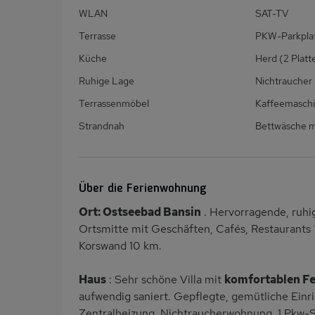
WLAN
SAT-TV
Terrasse
PKW-Parkpla
Küche
Herd (2 Platt
Ruhige Lage
Nichtraucher
Terrassenmöbel
Kaffeemasch
Strandnah
Bettwäsche m
Über die Ferienwohnung
Ort: Ostseebad Bansin
. Hervorragende, ruhi
Ortsmitte mit Geschäften, Cafés, Restaurants
Korswand 10 km.
Haus
: Sehr schöne Villa mit
komfortablen Fe
aufwendig saniert. Gepflegte, gemütliche Einr
Zentralheizung. Nichtraucherwohnung. 1 Pkw-St