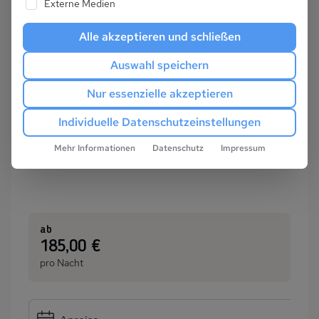
Externe Medien
Alle akzeptieren und schließen
Auswahl speichern
Nur essenzielle akzeptieren
Individuelle Datenschutzeinstellungen
Mehr Informationen
Datenschutz
Impressum
ab
:
185,00 €
pro Nacht