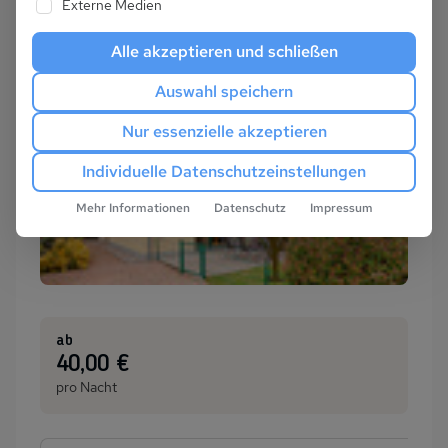
Externe Medien
Alle akzeptieren und schließen
Auswahl speichern
Nur essenzielle akzeptieren
Individuelle Datenschutzeinstellungen
Mehr Informationen
Datenschutz
Impressum
ab
:
40,00 €
pro Nacht