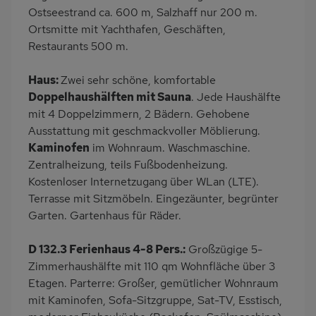
Terrasse
PKW-Parkplatz
Ostseestrand ca. 600 m, Salzhaff nur 200 m.
Ortsmitte mit Yachthafen, Geschäften,
Eingezäuntes
Dusche/WC
Restaurants 500 m.
Grundstück
Küche
Herd (4 Kochfelder)
Haus:
Zwei sehr schöne, komfortable
Backofen
Geschirrspülmaschine
Doppelhaushälften mit Sauna
. Jede Haushälfte
mit 4 Doppelzimmern, 2 Bädern. Gehobene
Kühlschrank
Ruhige Lage
Ausstattung mit geschmackvoller Möblierung.
Babybett
Kinderhochstuhl
Kaminofen
im Wohnraum. Waschmaschine.
Fahrradabstellraum
Nichtraucher
Zentralheizung, teils Fußbodenheizung.
Kostenloser Internetzugang über WLan (LTE).
Kaffeemaschine
Bettwäsche mietbar
Terrasse mit Sitzmöbeln. Eingezäunter, begrünter
Handtücher mietbar
Garten. Gartenhaus für Räder.
D 132.3 Ferienhaus 4-8 Pers.:
Großzügige 5-
Zimmerhaushälfte mit 110 qm Wohnfläche über 3
Etagen. Parterre: Großer, gemütlicher Wohnraum
mit Kaminofen, Sofa-Sitzgruppe, Sat-TV, Esstisch,