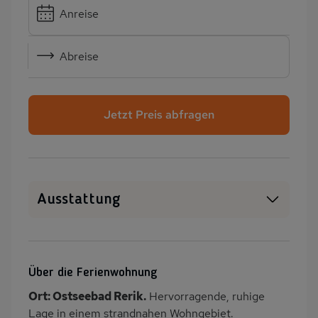
Anreise
Abreise
Jetzt Preis abfragen
Ausstattung
Haustiere erlaubt
WLAN
SAT-TV
Sauna
Über die Ferienwohnung
Kamin/Kaminofen
Heizung
Ort: Ostseebad Rerik.
Hervorragende, ruhige
Waschmaschine
Garten
Lage in einem strandnahen Wohngebiet.