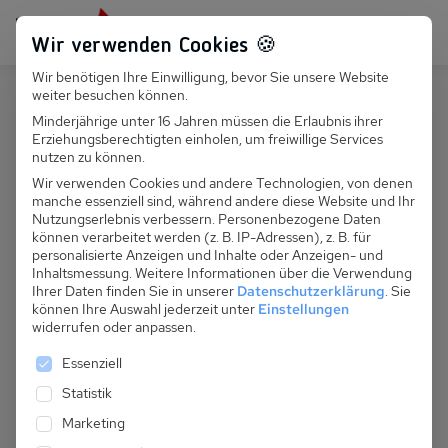
Persönlich für dich da:
+49 251 899 050
Wir verwenden Cookies 🍪
Wir benötigen Ihre Einwilligung, bevor Sie unsere Website
Suchfeld
weiter besuchen können.
Deutschland
Rerik
Minderjährige unter 16 Jahren müssen die Erlaubnis ihrer
Erziehungsberechtigten einholen, um freiwillige Services
Suchen
D 132.003 - Ferienhaus Gustav
nutzen zu können.
Wir verwenden Cookies und andere Technologien, von denen
manche essenziell sind, während andere diese Website und Ihr
Nutzungserlebnis verbessern.
Personenbezogene Daten
können verarbeitet werden (z. B. IP-Adressen), z. B. für
personalisierte Anzeigen und Inhalte oder Anzeigen- und
Inhaltsmessung.
Weitere Informationen über die Verwendung
Ihrer Daten finden Sie in unserer
Datenschutzerklärung
.
Sie
können Ihre Auswahl jederzeit unter
Einstellungen
widerrufen oder anpassen.
Es folgt eine Liste der Service-Gruppen, für die eine 
Essenziell
Statistik
Marketing