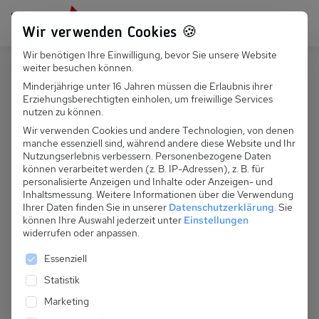
Persönlich für dich da:
+49 251 899 050
Wir verwenden Cookies 🍪
Wir benötigen Ihre Einwilligung, bevor Sie unsere Website
Suchfeld
weiter besuchen können.
Schweiz
Les Masses s-Hérémence
Minderjährige unter 16 Jahren müssen die Erlaubnis ihrer
Erziehungsberechtigten einholen, um freiwillige Services
Suchen
CH 388.052 S - Chalet Les Clarines
nutzen zu können.
Wir verwenden Cookies und andere Technologien, von denen
manche essenziell sind, während andere diese Website und Ihr
Nutzungserlebnis verbessern.
Personenbezogene Daten
können verarbeitet werden (z. B. IP-Adressen), z. B. für
personalisierte Anzeigen und Inhalte oder Anzeigen- und
Inhaltsmessung.
Weitere Informationen über die Verwendung
Ihrer Daten finden Sie in unserer
Datenschutzerklärung
.
Sie
können Ihre Auswahl jederzeit unter
Einstellungen
widerrufen oder anpassen.
Es folgt eine Liste der Service-Gruppen, für die eine 
Essenziell
Statistik
Marketing