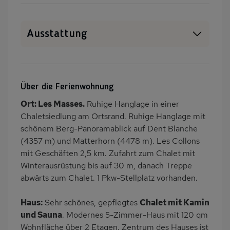
Ausstattung
Haustiere erlaubt
WLAN
SAT-TV
Sauna
Über die Ferienwohnung
Whirlpool
Kamin/Kaminofen
Ort: Les Masses.
Ruhige Hanglage in einer
Heizung
Waschmaschine
Chaletsiedlung am Ortsrand. Ruhige Hanglage mit
Terrasse
Balkon/Loggia
schönem Berg-Panoramablick auf Dent Blanche
(4357 m) und Matterhorn (4478 m). Les Collons
PKW-Parkplatz
Ladestation E-Bike
mit Geschäften 2,5 km. Zufahrt zum Chalet mit
Dusche/WC
Küche
Winterausrüstung bis auf 30 m, danach Treppe
Herd (4 Kochfelder)
Backofen
abwärts zum Chalet. 1 Pkw-Stellplatz vorhanden.
Geschirrspülmaschine
Kühlschrank
Haus:
Sehr schönes, gepflegtes
Chalet mit Kamin
Mikrowelle
Panoramablick
und Sauna
. Modernes 5-Zimmer-Haus mit 120 qm
Babybett
Kinderhochstuhl
Wohnfläche über 2 Etagen. Zentrum des Hauses ist