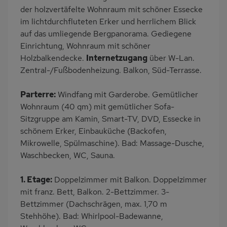
der holzvertäfelte Wohnraum mit schöner Essecke
Nichtraucher
freistehend
im lichtdurchfluteten Erker und herrlichem Blick
Internet
Balkonmöbel
auf das umliegende Bergpanorama. Gediegene
Zusätzliches Badezimmer
Kaffeemaschine
Einrichtung, Wohnraum mit schöner
Holzbalkendecke.
Internetzugang
über W-Lan.
Bergblick
Bettwäsche mietbar
Zentral-/Fußbodenheizung. Balkon, Süd-Terrasse.
Handtücher mietbar
Parterre:
Windfang mit Garderobe. Gemütlicher
Wohnraum (40 qm) mit gemütlicher Sofa-
Sitzgruppe am Kamin, Smart-TV, DVD, Essecke in
schönem Erker, Einbauküche (Backofen,
Mikrowelle, Spülmaschine). Bad: Massage-Dusche,
Waschbecken, WC, Sauna.
1. Etage:
Doppelzimmer mit Balkon. Doppelzimmer
mit franz. Bett, Balkon. 2-Bettzimmer. 3-
Bettzimmer (Dachschrägen, max. 1,70 m
Stehhöhe). Bad: Whirlpool-Badewanne,