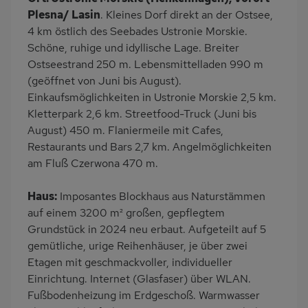
Terrasse
Balkon/Loggia
Plesna/ Lasin
. Kleines Dorf direkt an der Ostsee,
Grill
PKW-Parkplatz
4 km östlich des Seebades Ustronie Morskie.
Schöne, ruhige und idyllische Lage. Breiter
Ladestation E-Car
Eingezäuntes
Ostseestrand 250 m. Lebensmittelladen 990 m
Grundstück
(geöffnet von Juni bis August).
Dusche
Küche
Einkaufsmöglichkeiten in Ustronie Morskie 2,5 km.
Herd (2 Platten)
Geschirrspülmaschine
Kletterpark 2,6 km. Streetfood-Truck (Juni bis
August) 450 m. Flaniermeile mit Cafes,
Kühlschrank
Mikrowelle
Restaurants und Bars 2,7 km. Angelmöglichkeiten
Gefrierschrank
Ruhige Lage
am Fluß Czerwona 470 m.
Babybett
Kinderhochstuhl
Haus:
Imposantes Blockhaus aus Naturstämmen
Nichtraucher
Frühstück möglich
auf einem 3200 m² großen, gepflegtem
Freisitz im Garten
Wb/WC
Grundstück in 2024 neu erbaut. Aufgeteilt auf 5
freistehend
Internet
gemütliche, urige Reihenhäuser, je über zwei
Etagen mit geschmackvoller, individueller
Balkonmöbel
Wintergarten
Einrichtung. Internet (Glasfaser) über WLAN.
Terrassenmöbel
Feuerstelle im Freien
Fußbodenheizung im Erdgeschoß. Warmwasser
Haartrockner
Induktionsherd