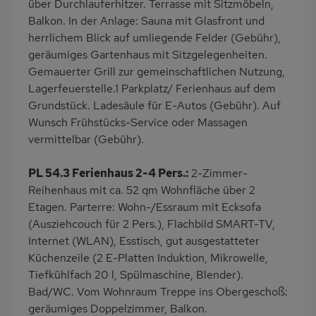
über Durchlauferhitzer. Terrasse mit Sitzmöbeln,
Balkon. In der Anlage: Sauna mit Glasfront und
Kaffeemaschine
Erdgeschoss
herrlichem Blick auf umliegende Felder (Gebühr),
Strandnah
am Waldrand
geräumiges Gartenhaus mit Sitzgelegenheiten.
Bettwäsche inklusive
Handtücher inklusive
Gemauerter Grill zur gemeinschaftlichen Nutzung,
Lagerfeuerstelle.1 Parkplatz/ Ferienhaus auf dem
Kabel-TV
Grundstück. Ladesäule für E-Autos (Gebühr). Auf
Wunsch Frühstücks-Service oder Massagen
vermittelbar (Gebühr).
PL 54.3 Ferienhaus 2-4 Pers.:
2-Zimmer-
Reihenhaus mit ca. 52 qm Wohnfläche über 2
Etagen. Parterre: Wohn-/Essraum mit Ecksofa
(Ausziehcouch für 2 Pers.), Flachbild SMART-TV,
Internet (WLAN), Esstisch, gut ausgestatteter
Küchenzeile (2 E-Platten Induktion, Mikrowelle,
Tiefkühlfach 20 l, Spülmaschine, Blender).
Bad/WC. Vom Wohnraum Treppe ins Obergeschoß:
geräumiges Doppelzimmer, Balkon.