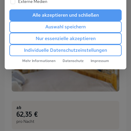
Externe Medien
Alle akzeptieren und schließen
Auswahl speichern
Nur essenzielle akzeptieren
Individuelle Datenschutzeinstellungen
Mehr Informationen
Datenschutz
Impressum
ab
:
62,35 €
pro Nacht