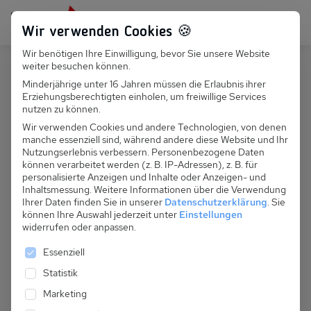
Persönlich für dich da:
+49 251 899 050
Wir verwenden Cookies 🍪
Wir benötigen Ihre Einwilligung, bevor Sie unsere Website
Suchfeld
weiter besuchen können.
Polen
Lasin Koszalinski
Minderjährige unter 16 Jahren müssen die Erlaubnis ihrer
Erziehungsberechtigten einholen, um freiwillige Services
Suchen
PL 054.003B - Haus am Meer
nutzen zu können.
Bodych 3
Wir verwenden Cookies und andere Technologien, von denen
manche essenziell sind, während andere diese Website und Ihr
Nutzungserlebnis verbessern.
Personenbezogene Daten
können verarbeitet werden (z. B. IP-Adressen), z. B. für
personalisierte Anzeigen und Inhalte oder Anzeigen- und
Inhaltsmessung.
Weitere Informationen über die Verwendung
Ihrer Daten finden Sie in unserer
Datenschutzerklärung
.
Sie
können Ihre Auswahl jederzeit unter
Einstellungen
widerrufen oder anpassen.
Es folgt eine Liste der Service-Gruppen, für die eine 
Essenziell
Statistik
Marketing