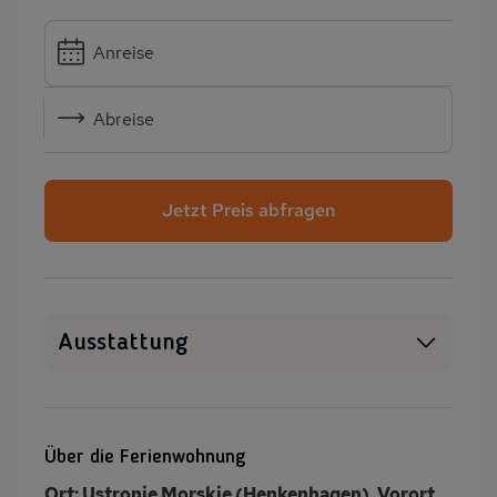
Anreise
Abreise
Jetzt Preis abfragen
Ausstattung
Haustiere erlaubt
WLAN
Sauna
Heizung
Über die Ferienwohnung
Waschmaschine
Garten
Ort: Ustronie Morskie (Henkenhagen), Vorort