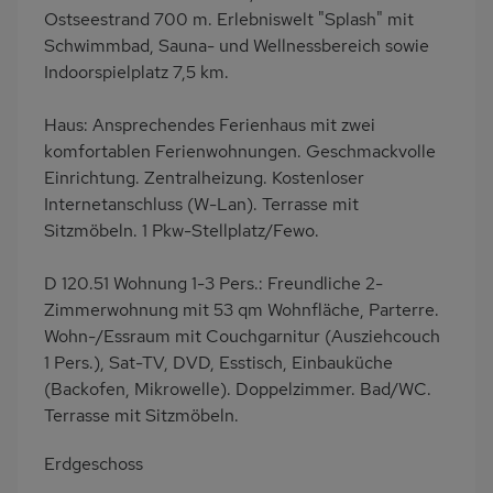
Kühlschrank
Mikrowelle
Ostseestrand 700 m. Erlebniswelt "Splash" mit
Schwimmbad, Sauna- und Wellnessbereich sowie
Ruhige Lage
Babybett
Indoorspielplatz 7,5 km.
Kinderhochstuhl
Nichtraucher
Haustiere/Hund
Wb/WC
Haus: Ansprechendes Ferienhaus mit zwei
verboten
komfortablen Ferienwohnungen. Geschmackvolle
Einrichtung. Zentralheizung. Kostenloser
Internet
Seniorenfreundlich
Internetanschluss (W-Lan). Terrasse mit
Terrassenmöbel
Erdgeschoss
Sitzmöbeln. 1 Pkw-Stellplatz/Fewo.
Bettwäsche mietbar
Handtücher mietbar
D 120.51 Wohnung 1-3 Pers.: Freundliche 2-
Zimmerwohnung mit 53 qm Wohnfläche, Parterre.
Wohn-/Essraum mit Couchgarnitur (Ausziehcouch
1 Pers.), Sat-TV, DVD, Esstisch, Einbauküche
(Backofen, Mikrowelle). Doppelzimmer. Bad/WC.
Terrasse mit Sitzmöbeln.
Erdgeschoss