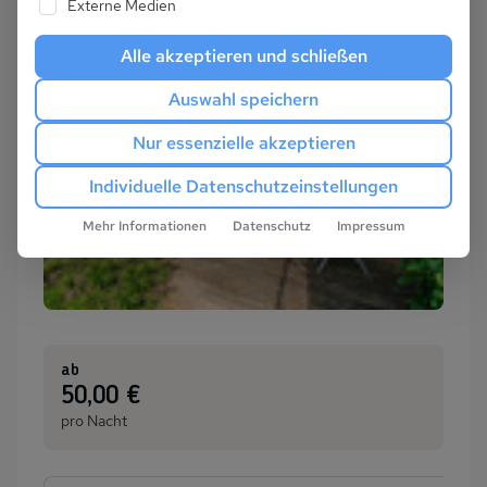
Externe Medien
Alle akzeptieren und schließen
Auswahl speichern
Nur essenzielle akzeptieren
Individuelle Datenschutzeinstellungen
Mehr Informationen
Datenschutz
Impressum
ab
:
50,00 €
pro Nacht