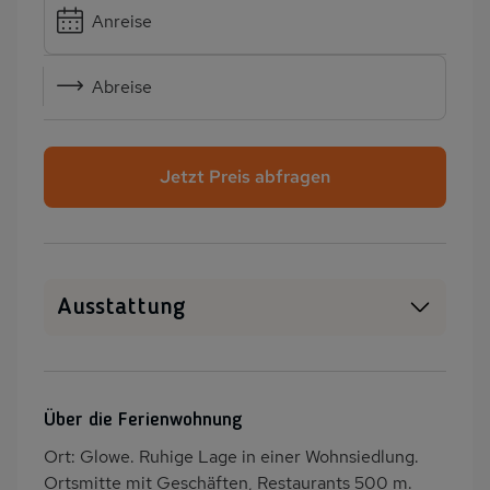
Anreise
Abreise
Jetzt Preis abfragen
Ausstattung
WLAN
SAT-TV
Terrasse
PKW-Parkplatz
Über die Ferienwohnung
Dusche/WC
Küche
Ort: Glowe. Ruhige Lage in einer Wohnsiedlung.
Herd (4 Kochfelder)
Backofen
Ortsmitte mit Geschäften, Restaurants 500 m.