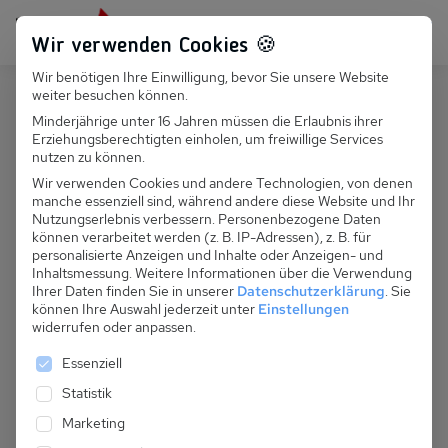
Persönlich für dich da:
+49 251 899 050
Wir verwenden Cookies 🍪
Wir benötigen Ihre Einwilligung, bevor Sie unsere Website
Suchfeld
weiter besuchen können.
Deutschland
Glowe
Minderjährige unter 16 Jahren müssen die Erlaubnis ihrer
Erziehungsberechtigten einholen, um freiwillige Services
Suchen
D 120.051 - Fewo Waldstraße Nr. 2
nutzen zu können.
Wir verwenden Cookies und andere Technologien, von denen
manche essenziell sind, während andere diese Website und Ihr
Nutzungserlebnis verbessern.
Personenbezogene Daten
können verarbeitet werden (z. B. IP-Adressen), z. B. für
personalisierte Anzeigen und Inhalte oder Anzeigen- und
Inhaltsmessung.
Weitere Informationen über die Verwendung
Ihrer Daten finden Sie in unserer
Datenschutzerklärung
.
Sie
können Ihre Auswahl jederzeit unter
Einstellungen
widerrufen oder anpassen.
Es folgt eine Liste der Service-Gruppen, für die eine 
Essenziell
Statistik
Marketing