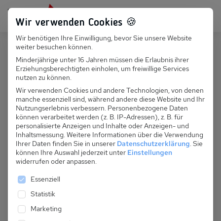
Persönlich für dich da:
+49 251 899 050
Wir verwenden Cookies 🍪
Wir benötigen Ihre Einwilligung, bevor Sie unsere Website
Suchfeld
weiter besuchen können.
Polen
Niechorze
Minderjährige unter 16 Jahren müssen die Erlaubnis ihrer
Erziehungsberechtigten einholen, um freiwillige Services
Suchen
PL 034.025A - Ferienhaus Barbara
nutzen zu können.
Niechorze
Wir verwenden Cookies und andere Technologien, von denen
manche essenziell sind, während andere diese Website und Ihr
Nutzungserlebnis verbessern.
Personenbezogene Daten
können verarbeitet werden (z. B. IP-Adressen), z. B. für
personalisierte Anzeigen und Inhalte oder Anzeigen- und
Inhaltsmessung.
Weitere Informationen über die Verwendung
Ihrer Daten finden Sie in unserer
Datenschutzerklärung
.
Sie
können Ihre Auswahl jederzeit unter
Einstellungen
widerrufen oder anpassen.
Es folgt eine Liste der Service-Gruppen, für die eine 
Essenziell
Statistik
Marketing