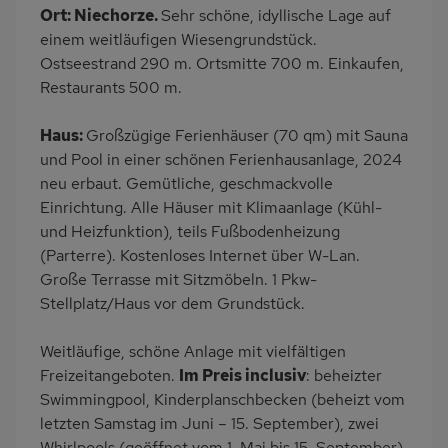
Ort: Niechorze.
Sehr schöne, idyllische Lage auf
Klimaanlage
Waschmaschine
einem weitläufigen Wiesengrundstück.
Terrasse
Kinderspielplatz
Ostseestrand 290 m. Ortsmitte 700 m. Einkaufen,
Restaurants 500 m.
PKW-Parkplatz
Eingezäuntes
Grundstück
Haus:
Großzügige Ferienhäuser (70 qm) mit Sauna
Dusche
Küche
und Pool in einer schönen Ferienhausanlage, 2024
Herd (2 Platten)
Geschirrspülmaschine
neu erbaut. Gemütliche, geschmackvolle
Einrichtung. Alle Häuser mit Klimaanlage (Kühl-
Mikrowelle
Ruhige Lage
und Heizfunktion), teils Fußbodenheizung
Babybett
Fahrradverleih
(Parterre). Kostenloses Internet über W-Lan.
Nichtraucher
Wb/WC
Große Terrasse mit Sitzmöbeln. 1 Pkw-
Stellplatz/Haus vor dem Grundstück.
Internet
Terrassenmöbel
Kaffeemaschine
Strandnah
Weitläufige, schöne Anlage mit vielfältigen
Spa/Wellnesscenter
Bettwäsche inklusive
Freizeitangeboten.
Im Preis inclusiv
: beheizter
Swimmingpool, Kinderplanschbecken (beheizt vom
Handtücher mietbar
Kabel-TV
letzten Samstag im Juni – 15. September), zwei
Whirlpools (geöffnet vom 1. Mai bis 15. September).