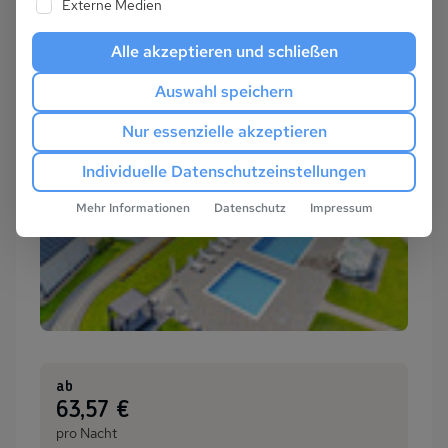
Externe Medien
Alle akzeptieren und schließen
Auswahl speichern
Nur essenzielle akzeptieren
Individuelle Datenschutzeinstellungen
Mehr Informationen
Datenschutz
Impressum
ab
:
63,57 €
pro Nacht