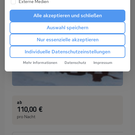
Externe Medien
Alle akzeptieren und schließen
Auswahl speichern
Nur essenzielle akzeptieren
Individuelle Datenschutzeinstellungen
Mehr Informationen
Datenschutz
Impressum
ab
:
110,00 €
pro Nacht