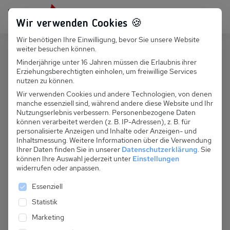
Persönlich für dich da:
+49 251 899 050
Wir verwenden Cookies 🍪
Wir benötigen Ihre Einwilligung, bevor Sie unsere Website
Suchfeld
weiter besuchen können.
Schweiz
Grächen
Minderjährige unter 16 Jahren müssen die Erlaubnis ihrer
Erziehungsberechtigten einholen, um freiwillige Services
Suchen
CH 310.014 - Chalet Föhre
nutzen zu können.
Wir verwenden Cookies und andere Technologien, von denen
manche essenziell sind, während andere diese Website und Ihr
Nutzungserlebnis verbessern.
Personenbezogene Daten
können verarbeitet werden (z. B. IP-Adressen), z. B. für
personalisierte Anzeigen und Inhalte oder Anzeigen- und
Inhaltsmessung.
Weitere Informationen über die Verwendung
Ihrer Daten finden Sie in unserer
Datenschutzerklärung
.
Sie
können Ihre Auswahl jederzeit unter
Einstellungen
widerrufen oder anpassen.
Es folgt eine Liste der Service-Gruppen, für die eine 
Essenziell
Statistik
Marketing