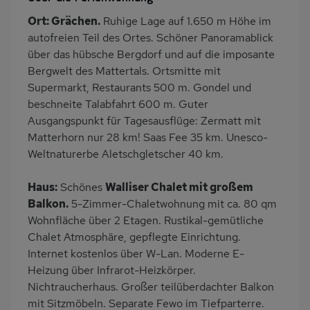
PKW-Parkplatz
Dusche
Ort: Grächen.
Ruhige Lage auf 1.650 m Höhe im
Gäste WC
Küche
autofreien Teil des Ortes. Schöner Panoramablick
Herd (4 Kochfelder)
Backofen
über das hübsche Bergdorf und auf die imposante
Bergwelt des Mattertals. Ortsmitte mit
Geschirrspülmaschine
Kühlschrank
Supermarkt, Restaurants 500 m. Gondel und
Mikrowelle
Panoramablick
beschneite Talabfahrt 600 m. Guter
Ruhige Lage
Haustiere/Hund
Ausgangspunkt für Tagesausflüge: Zermatt mit
verboten
Matterhorn nur 28 km! Saas Fee 35 km. Unesco-
Weltnaturerbe Aletschgletscher 40 km.
Internet
Balkonmöbel
Kaffeemaschine
Bergblick
Haus:
Schönes
Walliser Chalet mit großem
Bettwäsche inklusive
Handtücher inklusive
Balkon.
5-Zimmer-Chaletwohnung mit ca. 80 qm
Wohnfläche über 2 Etagen. Rustikal-gemütliche
Chalet Atmosphäre, gepflegte Einrichtung.
Internet kostenlos über W-Lan. Moderne E-
Heizung über Infrarot-Heizkörper.
Nichtraucherhaus. Großer teilüberdachter Balkon
mit Sitzmöbeln. Separate Fewo im Tiefparterre.