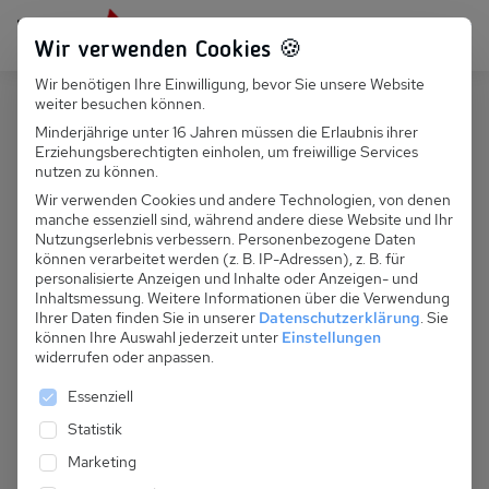
Persönlich für dich da:
+49 251 899 050
Wir verwenden Cookies 🍪
Wir benötigen Ihre Einwilligung, bevor Sie unsere Website
Suchfeld
weiter besuchen können.
Polen
Pogorzelica
Minderjährige unter 16 Jahren müssen die Erlaubnis ihrer
Erziehungsberechtigten einholen, um freiwillige Services
Suchen
PL 035.002 Ferienhaus bei Marek
nutzen zu können.
und Dorota
Wir verwenden Cookies und andere Technologien, von denen
manche essenziell sind, während andere diese Website und Ihr
Nutzungserlebnis verbessern.
Personenbezogene Daten
können verarbeitet werden (z. B. IP-Adressen), z. B. für
personalisierte Anzeigen und Inhalte oder Anzeigen- und
Inhaltsmessung.
Weitere Informationen über die Verwendung
Ihrer Daten finden Sie in unserer
Datenschutzerklärung
.
Sie
können Ihre Auswahl jederzeit unter
Einstellungen
widerrufen oder anpassen.
Es folgt eine Liste der Service-Gruppen, für die eine 
Essenziell
Statistik
Marketing