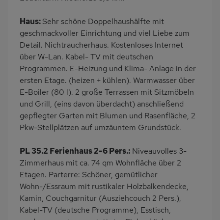
Handtücher inklusive
Kabel-TV
Haus:
Sehr schöne Doppelhaushälfte mit
geschmackvoller Einrichtung und viel Liebe zum
Detail. Nichtraucherhaus. Kostenloses Internet
über W-Lan. Kabel- TV mit deutschen
Programmen. E-Heizung und Klima- Anlage in der
ersten Etage. (heizen + kühlen). Warmwasser über
E-Boiler (80 l). 2 große Terrassen mit Sitzmöbeln
und Grill, (eins davon überdacht) anschließend
gepflegter Garten mit Blumen und Rasenfläche, 2
Pkw-Stellplätzen auf umzäuntem Grundstück.
PL 35.2 Ferienhaus 2-6 Pers.:
Niveauvolles 3-
Zimmerhaus mit ca. 74 qm Wohnfläche über 2
Etagen. Parterre: Schöner, gemütlicher
Wohn-/Essraum mit rustikaler Holzbalkendecke,
Kamin, Couchgarnitur (Ausziehcouch 2 Pers.),
Kabel-TV (deutsche Programme), Esstisch,