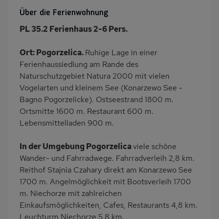
Kamin/Kaminofen
Heizung
Über die Ferienwohnung
Klimaanlage
Waschmaschine
PL 35.2 Ferienhaus 2-6 Pers.
Garten
Terrasse
Grill
PKW-Parkplatz
Ort: Pogorzelica.
Ruhige Lage in einer
Ferienhaussiedlung am Rande des
Eingezäuntes
Dusche
Naturschutzgebiet Natura 2000 mit vielen
Grundstück
Vogelarten und kleinem See (Konarzewo See -
Gäste WC
Küche
Bagno Pogorzelicke). Ostseestrand 1800 m.
Herd (4 Kochfelder)
Backofen
Ortsmitte 1600 m. Restaurant 600 m.
Lebensmittelladen 900 m.
Geschirrspülmaschine
Kühlschrank
Mikrowelle
Gefrierschrank
In der Umgebung Pogorzelica
viele schöne
Ruhige Lage
Nichtraucher
Wander- und Fahrradwege. Fahrradverleih 2,8 km.
Reithof Stajnia Czahary direkt am Konarzewo See
Freisitz im Garten
Wb/WC
1700 m. Angelmöglichkeit mit Bootsverleih 1700
Internet
Terrassenmöbel
m. Niechorze mit zahlreichen
Induktionsherd
Kaffeemaschine
Einkaufsmöglichkeiten, Cafes, Restaurants 4,8 km.
Leuchturm Niechorze 5,8 km.
Nah an See
Bettwäsche inklusive