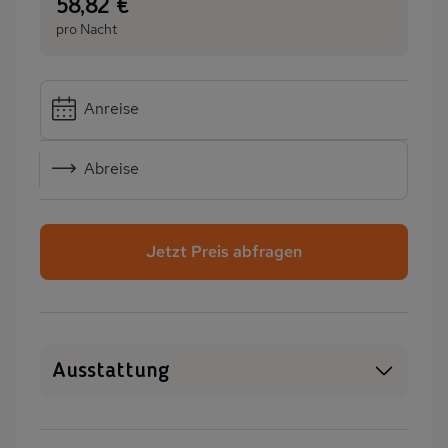
:
58,82 €
pro Nacht
Anreise
Abreise
Jetzt Preis abfragen
Ausstattung
Haustiere erlaubt
WLAN