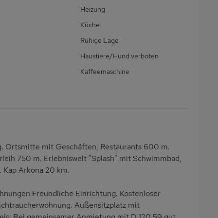
Heizung
Küche
Ruhige Lage
Haustiere/Hund verboten
Kaffeemaschine
g. Ortsmitte mit Geschäften, Restaurants 600 m.
leih 750 m. Erlebniswelt "Splash" mit Schwimmbad,
m. Kap Arkona 20 km.
hnungen Freundliche Einrichtung. Kostenloser
ichtraucherwohnung. Außensitzplatz mit
weis: Bei gemeinsamer Anmietung mit D 120.59 gut