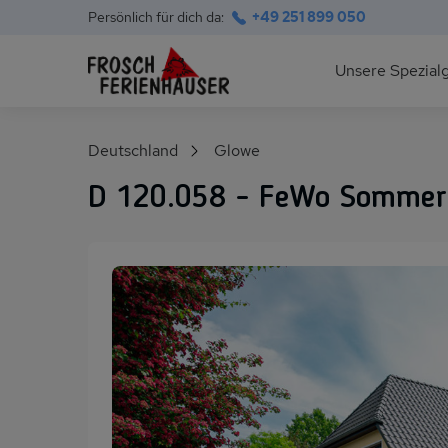
Persönlich für dich da:
+49 251 899 050
Hauptnavigation
Unsere Spezial
Deutsche Ostsee
Suchfeld
Deutschland
Glowe
Polnische Ostsee
D 120.058 - FeWo Sommer
Ferienhäuser am S
Alpen im Sommer
Skihütten & Chalet
Gruppenhäuser für