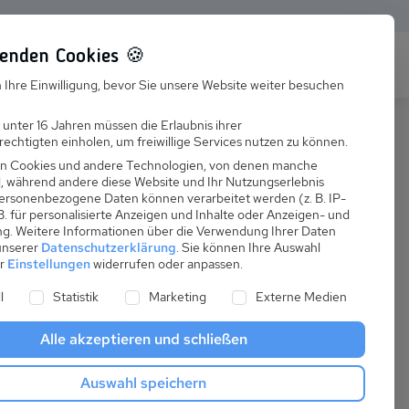
enden Cookies 🍪
s
Karriere
FAQ
 Ihre Einwilligung, bevor Sie unsere Website weiter besuchen
Jobs
 unter 16 Jahren müssen die Erlaubnis ihrer
echtigten einholen, um freiwillige Services nutzen zu können.
Suchen
Ausbildung
n Cookies und andere Technologien, von denen manche
nd, während andere diese Website und Ihr Nutzungserlebnis
ersonenbezogene Daten können verarbeitet werden (z. B. IP-
 B. für personalisierte Anzeigen und Inhalte oder Anzeigen- und
ng.
Weitere Informationen über die Verwendung Ihrer Daten
 unserer
Datenschutzerklärung
.
Sie können Ihre Auswahl
ab
er
Einstellungen
widerrufen oder anpassen.
:
45,00 €
ne Liste der Service-Gruppen, für die eine Einwilligung er
l
Statistik
Marketing
Externe Medien
pro Nacht
Alle akzeptieren und schließen
Anreise
Auswahl speichern