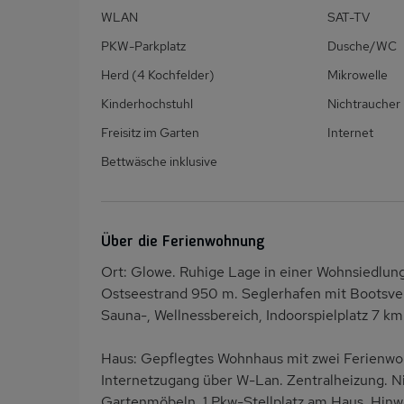
WLAN
SAT-TV
PKW-Parkplatz
Dusche/WC
Herd (4 Kochfelder)
Mikrowelle
Kinderhochstuhl
Nichtraucher
Freisitz im Garten
Internet
Bettwäsche inklusive
Über die Ferienwohnung
Ort: Glowe. Ruhige Lage in einer Wohnsiedlun
Ostseestrand 950 m. Seglerhafen mit Bootsver
Sauna-, Wellnessbereich, Indoorspielplatz 7 k
Haus: Gepflegtes Wohnhaus mit zwei Ferienwo
Internetzugang über W-Lan. Zentralheizung. N
Gartenmöbeln. 1 Pkw-Stellplatz am Haus. Hin