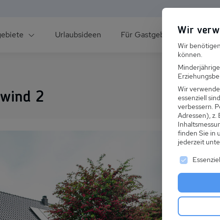
Wir verw
gebiete
Urlaubsideen
Für Gastgeber
Über un
Wir benötigen
können.
Minderjährige
Erziehungsber
Wir verwende
wind 2
essenziell si
verbessern.
P
Adressen), z.
ee
Inhaltsmessu
finden Sie in
jederzeit unt
Es folgt ei
Essenziel
s im Winter
 den Skiurlaub