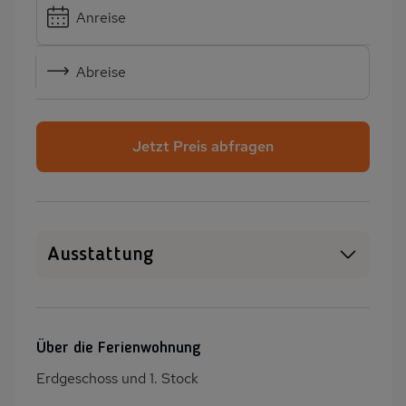
Anreise
Abreise
Jetzt Preis abfragen
Ausstattung
Haustiere erlaubt
WLAN
Heizung
Waschmaschine
Über die Ferienwohnung
barrierefreundlich
Terrasse
Erdgeschoss und 1. Stock
Grill
Kinderspielplatz