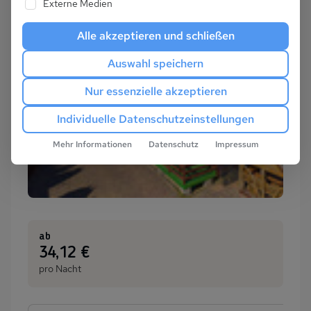
Externe Medien
Alle akzeptieren und schließen
Auswahl speichern
Nur essenzielle akzeptieren
Individuelle Datenschutzeinstellungen
Mehr Informationen
Datenschutz
Impressum
ab
:
34,12 €
pro Nacht