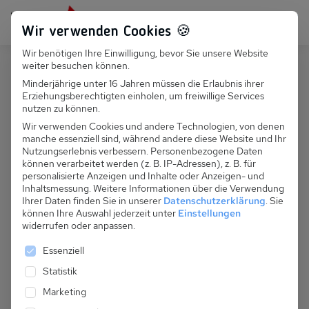
Persönlich für dich da:
+49 251 899 050
Wir verwenden Cookies 🍪
Wir benötigen Ihre Einwilligung, bevor Sie unsere Website
Suchfeld
weiter besuchen können.
Polen
Sianozety
Minderjährige unter 16 Jahren müssen die Erlaubnis ihrer
Erziehungsberechtigten einholen, um freiwillige Services
Suchen
PL 051.013A - FH Sonne Dar 2
nutzen zu können.
Wir verwenden Cookies und andere Technologien, von denen
manche essenziell sind, während andere diese Website und Ihr
Nutzungserlebnis verbessern.
Personenbezogene Daten
können verarbeitet werden (z. B. IP-Adressen), z. B. für
personalisierte Anzeigen und Inhalte oder Anzeigen- und
Inhaltsmessung.
Weitere Informationen über die Verwendung
Ihrer Daten finden Sie in unserer
Datenschutzerklärung
.
Sie
können Ihre Auswahl jederzeit unter
Einstellungen
widerrufen oder anpassen.
Es folgt eine Liste der Service-Gruppen, für die eine 
Essenziell
Statistik
Marketing