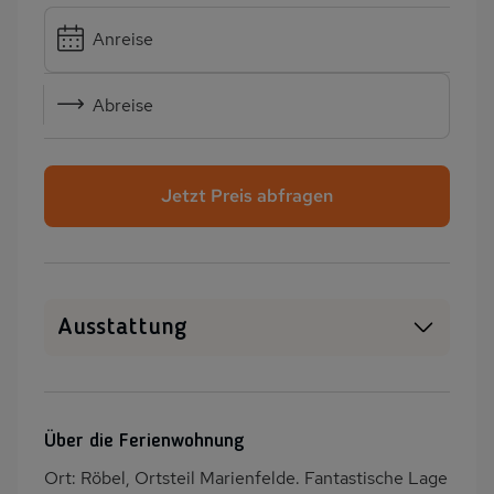
Anreise
Abreise
Jetzt Preis abfragen
Ausstattung
Haustiere erlaubt
WLAN
SAT-TV
Heizung
Über die Ferienwohnung
Waschmaschine
Terrasse
Ort: Röbel, Ortsteil Marienfelde. Fantastische Lage
Balkon/Loggia
PKW-Parkplatz