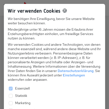
Persönlich für dich da:
+49 251 899 050
Wir verwenden Cookies 🍪
Wir benötigen Ihre Einwilligung, bevor Sie unsere Website
Suchfeld
weiter besuchen können.
Deutschland
Röbel/Müritz
Minderjährige unter 16 Jahren müssen die Erlaubnis ihrer
Erziehungsberechtigten einholen, um freiwillige Services
Suchen
D 046.051E - Seepark Röbel, Fewo
nutzen zu können.
Typ 2-3 Personen
Wir verwenden Cookies und andere Technologien, von denen
manche essenziell sind, während andere diese Website und Ihr
Nutzungserlebnis verbessern.
Personenbezogene Daten
können verarbeitet werden (z. B. IP-Adressen), z. B. für
personalisierte Anzeigen und Inhalte oder Anzeigen- und
Inhaltsmessung.
Weitere Informationen über die Verwendung
Ihrer Daten finden Sie in unserer
Datenschutzerklärung
.
Sie
können Ihre Auswahl jederzeit unter
Einstellungen
widerrufen oder anpassen.
Es folgt eine Liste der Service-Gruppen, für die eine 
Essenziell
Statistik
Marketing