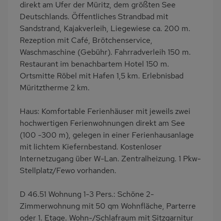
direkt am Ufer der Müritz, dem größten See
Dusche/WC
Küche
Deutschlands. Öffentliches Strandbad mit
Sandstrand, Kajakverleih, Liegewiese ca. 200 m.
Herd (4 Kochfelder)
Backofen
Rezeption mit Café, Brötchenservice,
Geschirrspülmaschine
Kühlschrank
Waschmaschine (Gebühr). Fahrradverleih 150 m.
Ruhige Lage
Babybett
Restaurant im benachbartem Hotel 150 m.
Ortsmitte Röbel mit Hafen 1,5 km. Erlebnisbad
Kinderhochstuhl
Fahrradverleih
Müritztherme 2 km.
Nichtraucher
Internet
Balkonmöbel
Terrassenmöbel
Haus: Komfortable Ferienhäuser mit jeweils zwei
hochwertigen Ferienwohnungen direkt am See
Kaffeemaschine
Nah an See
(100 -300 m), gelegen in einer Ferienhausanlage
Bettwäsche mietbar
Handtücher mietbar
mit lichtem Kiefernbestand. Kostenloser
Internetzugang über W-Lan. Zentralheizung. 1 Pkw-
Stellplatz/Fewo vorhanden.
D 46.51 Wohnung 1-3 Pers.: Schöne 2-
Zimmerwohnung mit 50 qm Wohnfläche, Parterre
oder 1. Etage. Wohn-/Schlafraum mit Sitzgarnitur