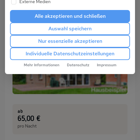
Externe Medien
Alle akzeptieren und schließen
Auswahl speichern
Nur essenzielle akzeptieren
Individuelle Datenschutzeinstellungen
Mehr Informationen
Datenschutz
Impressum
ab
:
65,00 €
pro Nacht