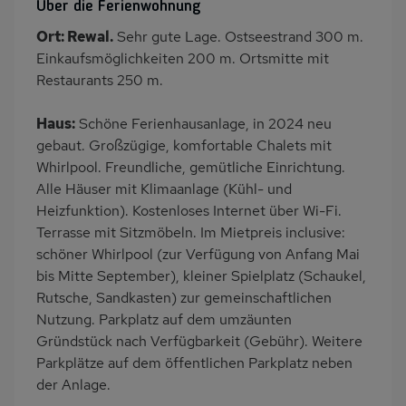
Über die Ferienwohnung
Klimaanlage
Terrasse
Ort: Rewal.
Sehr gute Lage. Ostseestrand 300 m.
PKW-Parkplatz
Eingezäuntes
Einkaufsmöglichkeiten 200 m. Ortsmitte mit
Grundstück
Restaurants 250 m.
Dusche
Küche
Haus:
Schöne Ferienhausanlage, in 2024 neu
Herd (2 Platten)
Geschirrspülmaschine
gebaut. Großzügige, komfortable Chalets mit
Kühlschrank
Nichtraucher
Whirlpool. Freundliche, gemütliche Einrichtung.
Wb/WC
Internet
Alle Häuser mit Klimaanlage (Kühl- und
Heizfunktion). Kostenloses Internet über Wi-Fi.
Terrassenmöbel
Kaffeemaschine
Terrasse mit Sitzmöbeln. Im Mietpreis inclusive:
Strandnah
Bettwäsche inklusive
schöner Whirlpool (zur Verfügung von Anfang Mai
Handtücher mietbar
bis Mitte September), kleiner Spielplatz (Schaukel,
Rutsche, Sandkasten) zur gemeinschaftlichen
Nutzung. Parkplatz auf dem umzäunten
Gründstück nach Verfügbarkeit (Gebühr). Weitere
Parkplätze auf dem öffentlichen Parkplatz neben
der Anlage.