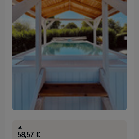
ab
:
58,57 €