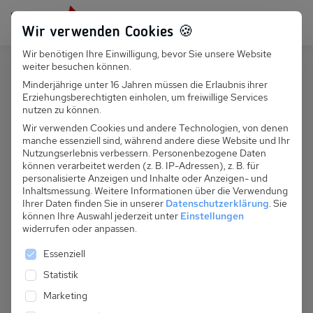
Persönlich für dich da:
+49 251 899 050
Wir verwenden Cookies 🍪
Wir benötigen Ihre Einwilligung, bevor Sie unsere Website
Suchfeld
weiter besuchen können.
Polen
Rewal
Minderjährige unter 16 Jahren müssen die Erlaubnis ihrer
Erziehungsberechtigten einholen, um freiwillige Services
Suchen
PL 031.030C - Ferienhaus Barbara
nutzen zu können.
Rewal
Wir verwenden Cookies und andere Technologien, von denen
manche essenziell sind, während andere diese Website und Ihr
Nutzungserlebnis verbessern.
Personenbezogene Daten
können verarbeitet werden (z. B. IP-Adressen), z. B. für
personalisierte Anzeigen und Inhalte oder Anzeigen- und
Inhaltsmessung.
Weitere Informationen über die Verwendung
Ihrer Daten finden Sie in unserer
Datenschutzerklärung
.
Sie
können Ihre Auswahl jederzeit unter
Einstellungen
widerrufen oder anpassen.
Es folgt eine Liste der Service-Gruppen, für die eine 
Essenziell
Statistik
Marketing