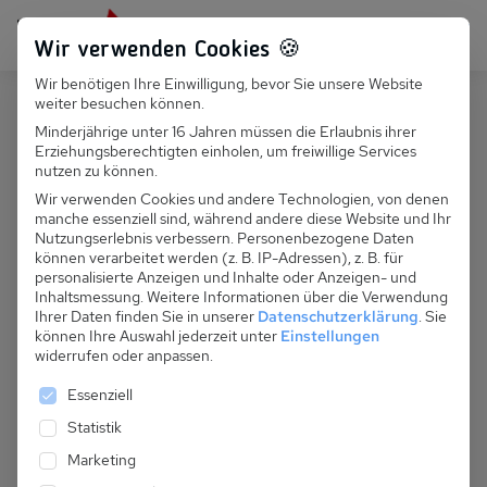
Persönlich für dich da:
+49 251 899 050
Wir verwenden Cookies 🍪
Wir benötigen Ihre Einwilligung, bevor Sie unsere Website
Suchfeld
weiter besuchen können.
Schweiz
Visperterminen
Minderjährige unter 16 Jahren müssen die Erlaubnis ihrer
Erziehungsberechtigten einholen, um freiwillige Services
Suchen
CH 326.001A S - Chalet
nutzen zu können.
Ochsenhorn
Wir verwenden Cookies und andere Technologien, von denen
manche essenziell sind, während andere diese Website und Ihr
Nutzungserlebnis verbessern.
Personenbezogene Daten
können verarbeitet werden (z. B. IP-Adressen), z. B. für
personalisierte Anzeigen und Inhalte oder Anzeigen- und
Inhaltsmessung.
Weitere Informationen über die Verwendung
Ihrer Daten finden Sie in unserer
Datenschutzerklärung
.
Sie
können Ihre Auswahl jederzeit unter
Einstellungen
widerrufen oder anpassen.
Es folgt eine Liste der Service-Gruppen, für die eine 
Essenziell
Statistik
Marketing