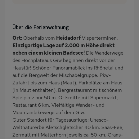
WLAN
SAT-TV
Sauna
Heizung
Über die Ferienwohnung
Waschmaschine
Wäschetrockner
Ort:
Oberhalb vom
Heidadorf
Visperterminen.
PKW-Parkplatz
Dusche/WC
Einzigartige Lage auf 2.000 m Höhe direkt
Küche
Herd (2 Platten)
neben einem kleinen Badesee!
Die Wanderwege
des Hochplateaus Giw beginnen direkt vor der
Backofen
Geschirrspülmaschine
Haustür! Schöner Panoramablick ins Rhônetal und
Kühlschrank
Meerblick/Seeblick
auf die Bergwelt der Mischabelgruppe. Pkw-
Panoramablick
Ruhige Lage
Zufahrt bis zum Haus (Maut). Parkplätze am Haus
(in Maut enthalten). Bergrestaurant mit schönem
Babybett
Kinderhochstuhl
Spielplatz nur 50 m. Ortsmitte mit Supermarkt,
Nichtraucher
Haustiere/Hund
Restaurant 6 km. Vielfältige Wander- und
verboten
Mountainbikewege auf dem Giw.
Internet
Terrassenmöbel
Guter Standort für Tagesausflüge: Unesco-
Weltnaturerbe Aletschgletscher 40 km. Saas-Fee,
Kaffeemaschine
Bergblick
Zermatt mit Matterhorn jeweils ca. 50 km. Crans-
Nah an See
Bettwäsche inklusive