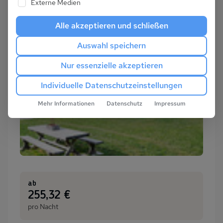
Externe Medien
Alle akzeptieren und schließen
Auswahl speichern
Nur essenzielle akzeptieren
Individuelle Datenschutzeinstellungen
Mehr Informationen
Datenschutz
Impressum
ab
:
255,32 €
pro Nacht