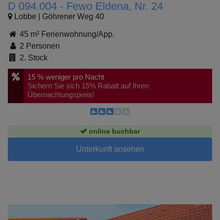
D 094.004 - Fewo Eldena, Nr. 24
Lobbe | Göhrener Weg 40
45 m² Ferienwohnung/App.
2 Personen
2. Stock
15 %
weniger pro Nacht
Sichern Sie sich 15% Rabatt auf Ihren
Übernachtungspreis!
online buchbar
Unterkunft ansehen