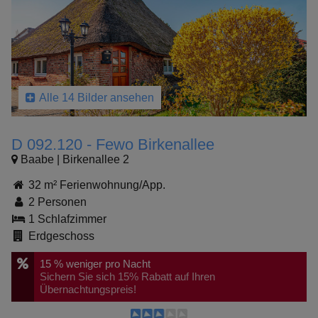
Alle 14 Bilder ansehen
D 092.120 - Fewo Birkenallee
Baabe | Birkenallee 2
32 m² Ferienwohnung/App.
2 Personen
1 Schlafzimmer
Erdgeschoss
15 %
weniger pro Nacht
Sichern Sie sich 15% Rabatt auf Ihren
Übernachtungspreis!