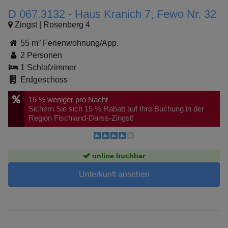
D 067.3132 - Haus Kranich 7, Fewo Nr. 32
Zingst | Rosenberg 4
55 m² Ferienwohnung/App.
2 Personen
1 Schlafzimmer
Erdgeschoss
15 %
weniger pro Nacht
Sichern Sie sich 15 % Rabatt auf Ihre Buchung in der
Region Fischland-Darss-Zingst!
online buchbar
Unterkunft ansehen