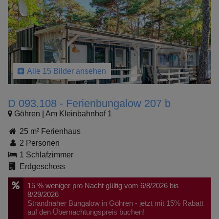
Alle 15 Bilder ansehen
D 093.108 - Ferienbungalow 207 b
Göhren | Am Kleinbahnhof 1
25 m² Ferienhaus
2 Personen
1 Schlafzimmer
Erdgeschoss
15 %
weniger pro Nacht
gültig vom 6/8/2026 bis
8/29/2026
Strandnaher Bungalow in Göhren - jetzt mit 15% Rabatt
auf den Übernachtungspreis buchen!