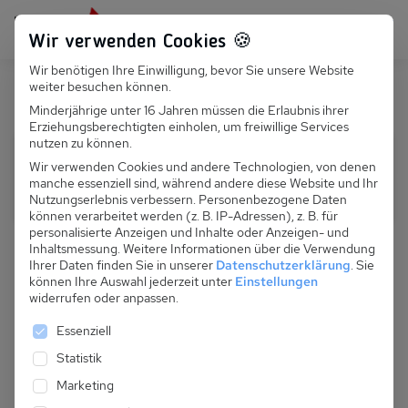
Persönlich für dich da:
+49 251 899 050
Wir verwenden Cookies 🍪
Wir benötigen Ihre Einwilligung, bevor Sie unsere Website
Suchfeld
weiter besuchen können.
Minderjährige unter 16 Jahren müssen die Erlaubnis ihrer
Erziehungsberechtigten einholen, um freiwillige Services
Suchen
nutzen zu können.
Anreise und Abreise
Wir verwenden Cookies und andere Technologien, von denen
manche essenziell sind, während andere diese Website und Ihr
Gäste
Nutzungserlebnis verbessern.
Personenbezogene Daten
können verarbeitet werden (z. B. IP-Adressen), z. B. für
personalisierte Anzeigen und Inhalte oder Anzeigen- und
Inhaltsmessung.
Weitere Informationen über die Verwendung
Filter anzeigen
S
Ihrer Daten finden Sie in unserer
Datenschutzerklärung
.
Sie
u
können Ihre Auswahl jederzeit unter
Einstellungen
widerrufen oder anpassen.
Stichwortsuche
c
h
Es folgt eine Liste der Service-Gruppen, für die eine 
Ort,
Essenziell
Ort, Region, Land
Region,
f
Statistik
Land
i
Nur Angebote anzeigen
Marketing
l