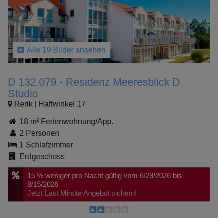
Alle 19 Bilder ansehen
D 132.079 - Residenz Meeresblick D
Studio
Rerik | Haffwinkel 17
18 m² Ferienwohnung/App.
2 Personen
1 Schlafzimmer
Erdgeschoss
15 %
weniger pro Nacht
gültig vom 6/29/2026 bis
8/15/2026
Jetzt Last Minute Angebot sichern!