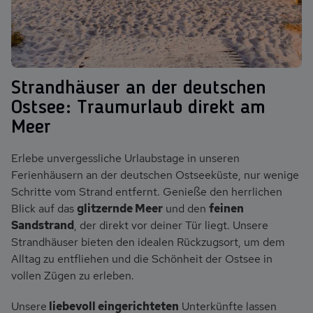
Ferienhaus an der Ostsee - Strandkörbe, Sand und Sonne
Strandhäuser an der deutschen
Ostsee: Traumurlaub direkt am
Meer
Erlebe unvergessliche Urlaubstage in unseren
Ferienhäusern an der deutschen Ostseeküste, nur wenige
Schritte vom Strand entfernt. Genieße den herrlichen
Blick auf das
glitzernde Meer
und den
feinen
Sandstrand
, der direkt vor deiner Tür liegt. Unsere
Strandhäuser bieten den idealen Rückzugsort, um dem
Alltag zu entfliehen und die Schönheit der Ostsee in
vollen Zügen zu erleben.
Unsere
liebevoll eingerichteten
Unterkünfte lassen