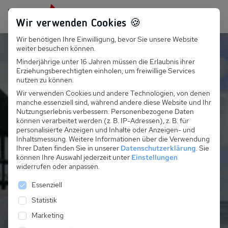
Persönlich für dich da:
+49 251 899 050
Wir verwenden Cookies 🍪
Wir benötigen Ihre Einwilligung, bevor Sie unsere Website
Suchfeld
Reetdachhaus am Strand
weiter besuchen können.
Minderjährige unter 16 Jahren müssen die Erlaubnis ihrer
Erlebe wunderschöne
Erziehungsberechtigten einholen, um freiwillige Services
Suchen
nutzen zu können.
Urlaubstage im
Wir verwenden Cookies und andere Technologien, von denen
manche essenziell sind, während andere diese Website und Ihr
Strandhaus an der
Nutzungserlebnis verbessern.
Personenbezogene Daten
können verarbeitet werden (z. B. IP-Adressen), z. B. für
Ostsee
personalisierte Anzeigen und Inhalte oder Anzeigen- und
Inhaltsmessung.
Weitere Informationen über die Verwendung
Ihrer Daten finden Sie in unserer
Datenschutzerklärung
.
Sie
können Ihre Auswahl jederzeit unter
Einstellungen
Entdecke Ferienhäuser und -wohnungen an
widerrufen oder anpassen.
der deutschen Ostseeküste direkt am
Es folgt eine Liste der Service-Gruppen, für die eine 
Essenziell
Strand!
Statistik
Marketing