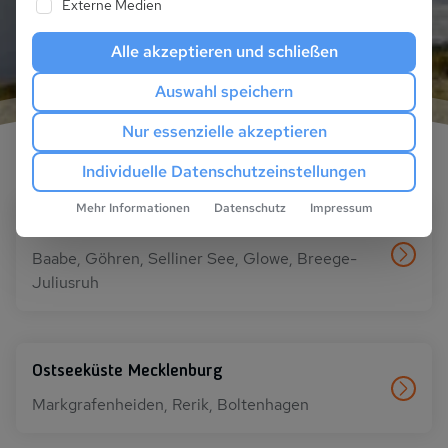
Jetzt alle Unterkünfte entdecken
Externe Medien
Alle akzeptieren und schließen
Auswahl speichern
Nur essenzielle akzeptieren
Individuelle Datenschutzeinstellungen
Mehr Informationen
Datenschutz
Impressum
Insel Rügen und Stralsund
Baabe, Göhren, Selliner See, Glowe, Breege-
Juliusruh
Ostseeküste Mecklenburg
Markgrafenheiden, Rerik, Boltenhagen