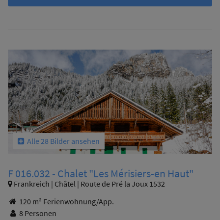
Alle 28 Bilder ansehen
F 016.032 - Chalet "Les Mérisiers-en Haut"
Frankreich | Châtel | Route de Pré la Joux 1532
120 m² Ferienwohnung/App.
8 Personen