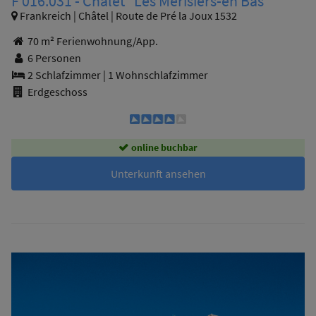
F 016.031 - Chalet "Les Mérisiers-en Bas"
Frankreich | Châtel | Route de Pré la Joux 1532
70 m² Ferienwohnung/App.
6 Personen
2 Schlafzimmer
|
1 Wohnschlafzimmer
Erdgeschoss
online buchbar
Unterkunft ansehen