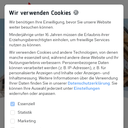
Persönlich für dich da:
+49 251 899 050
Wir verwenden Cookies 🍪
Wir benötigen Ihre Einwilligung, bevor Sie unsere Website
Suchfeld
Portes du Soleil Frankreich Chalet Winter
weiter besuchen können.
Minderjährige unter 16 Jahren müssen die Erlaubnis ihrer
Erziehungsberechtigten einholen, um freiwillige Services
Suchen
Skiurlaub im
nutzen zu können.
Wir verwenden Cookies und andere Technologien, von denen
Komforthaus Frankreich
manche essenziell sind, während andere diese Website und Ihr
Nutzungserlebnis verbessern.
Personenbezogene Daten
können verarbeitet werden (z. B. IP-Adressen), z. B. für
personalisierte Anzeigen und Inhalte oder Anzeigen- und
Inhaltsmessung.
Weitere Informationen über die Verwendung
Ihrer Daten finden Sie in unserer
Datenschutzerklärung
.
Sie
können Ihre Auswahl jederzeit unter
Einstellungen
widerrufen oder anpassen.
Es folgt eine Liste der Service-Gruppen, für die eine 
Essenziell
Statistik
Marketing
Anreise und Abreise