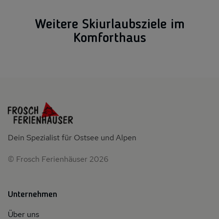
Weitere Skiurlaubsziele im
Komforthaus
Österreich
schweiz
Österreich
Schweiz
Dein Spezialist für Ostsee und Alpen
Österreich Landumriss
Schweiz Landumriss
© Frosch Ferienhäuser 2026
Unternehmen
Über uns