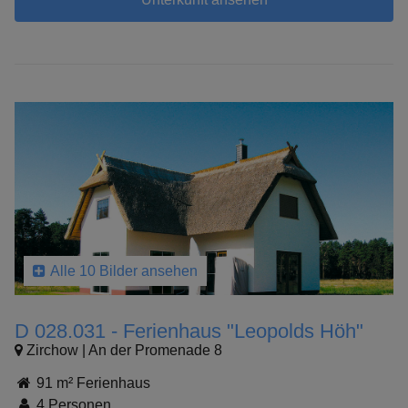
Alle 10 Bilder ansehen
D 028.031 - Ferienhaus "Leopolds Höh"
Zirchow | An der Promenade 8
91 m² Ferienhaus
4 Personen