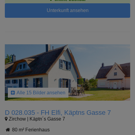
Unterkunft ansehen
Alle 15 Bilder ansehen
D 028.035 - FH Elfi, Käptns Gasse 7
Zirchow | Käptn´s Gasse 7
80 m² Ferienhaus