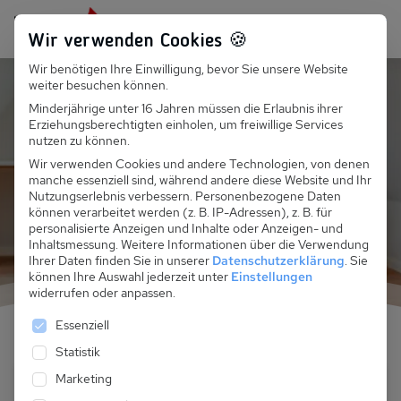
Persönlich für dich da:
+49 251 899 050
Wir verwenden Cookies 🍪
Wir benötigen Ihre Einwilligung, bevor Sie unsere Website
Suchfeld
Zirchow Komfort Reetdachhäuser
weiter besuchen können.
Minderjährige unter 16 Jahren müssen die Erlaubnis ihrer
Reetdachhäuser am
Erziehungsberechtigten einholen, um freiwillige Services
Suchen
nutzen zu können.
Stettiner Haff in
Wir verwenden Cookies und andere Technologien, von denen
manche essenziell sind, während andere diese Website und Ihr
Zirchow
Nutzungserlebnis verbessern.
Personenbezogene Daten
können verarbeitet werden (z. B. IP-Adressen), z. B. für
personalisierte Anzeigen und Inhalte oder Anzeigen- und
Inhaltsmessung.
Weitere Informationen über die Verwendung
Ihrer Daten finden Sie in unserer
Datenschutzerklärung
.
Sie
können Ihre Auswahl jederzeit unter
Einstellungen
widerrufen oder anpassen.
Es folgt eine Liste der Service-Gruppen, für die eine 
Essenziell
Statistik
Marketing
Anreise und Abreise