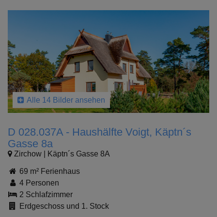
Alle 14 Bilder ansehen
D 028.037A - Haushälfte Voigt, Käptn´s
Gasse 8a
Zirchow | Käptn´s Gasse 8A
69 m² Ferienhaus
4 Personen
2 Schlafzimmer
Erdgeschoss und 1. Stock