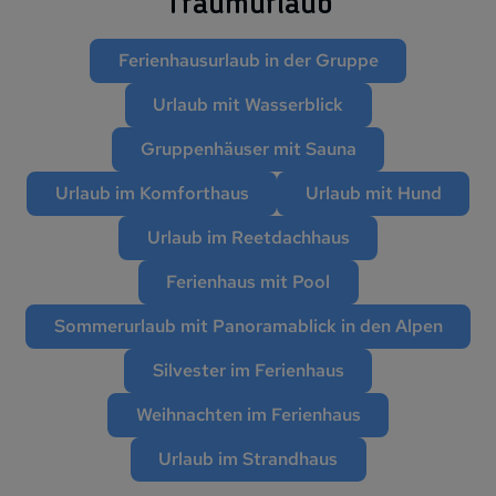
Traum­ur­laub
Ferienhausurlaub in der Gruppe
Urlaub mit Wasserblick
Gruppenhäuser mit Sauna
Urlaub im Komforthaus
Urlaub mit Hund
Urlaub im Reetdachhaus
Ferienhaus mit Pool
Sommerurlaub mit Panoramablick in den Alpen
Silvester im Ferienhaus
Weihnachten im Ferienhaus
Urlaub im Strandhaus