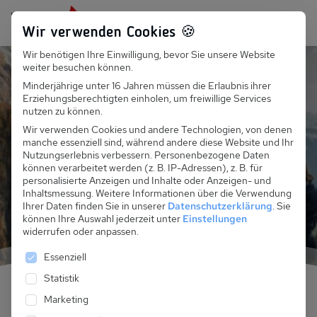
Persönlich für dich da:
+49 251 899 050
Wir verwenden Cookies 🍪
Wir benötigen Ihre Einwilligung, bevor Sie unsere Website
Suchfeld
Hund in den Alpen Panorama
weiter besuchen können.
Minderjährige unter 16 Jahren müssen die Erlaubnis ihrer
Sommerurlaub mit Hund
Erziehungsberechtigten einholen, um freiwillige Services
Suchen
nutzen zu können.
in den Alpen
Wir verwenden Cookies und andere Technologien, von denen
manche essenziell sind, während andere diese Website und Ihr
Nutzungserlebnis verbessern.
Personenbezogene Daten
können verarbeitet werden (z. B. IP-Adressen), z. B. für
Jetzt alle Unterkünfte entdecken
personalisierte Anzeigen und Inhalte oder Anzeigen- und
Inhaltsmessung.
Weitere Informationen über die Verwendung
Ihrer Daten finden Sie in unserer
Datenschutzerklärung
.
Sie
können Ihre Auswahl jederzeit unter
Einstellungen
widerrufen oder anpassen.
Es folgt eine Liste der Service-Gruppen, für die eine 
Essenziell
Statistik
Marketing