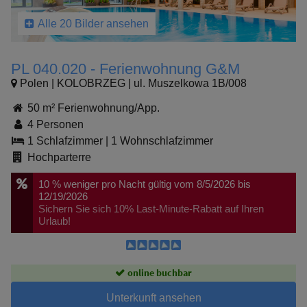
Alle 20 Bilder ansehen
PL 040.020 - Ferienwohnung G&M
Polen | KOLOBRZEG | ul. Muszelkowa 1B/008
50 m² Ferienwohnung/App.
4 Personen
1 Schlafzimmer
|
1 Wohnschlafzimmer
Hochparterre
10 %
weniger pro Nacht
gültig vom 8/5/2026 bis
12/19/2026
Sichern Sie sich 10% Last-Minute-Rabatt auf Ihren
Urlaub!
online buchbar
Unterkunft ansehen