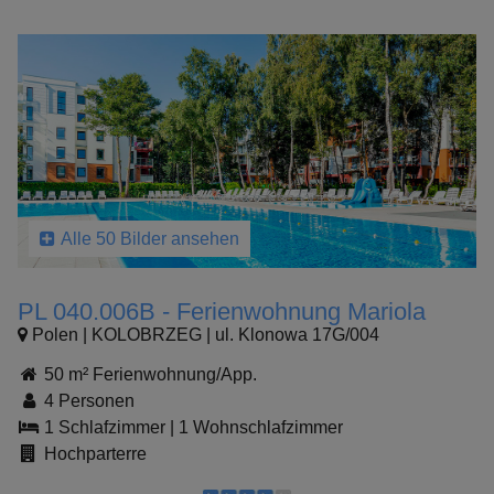
Alle 50 Bilder ansehen
PL 040.006B - Ferienwohnung Mariola
Polen | KOLOBRZEG | ul. Klonowa 17G/004
50 m² Ferienwohnung/App.
4 Personen
1 Schlafzimmer
|
1 Wohnschlafzimmer
Hochparterre