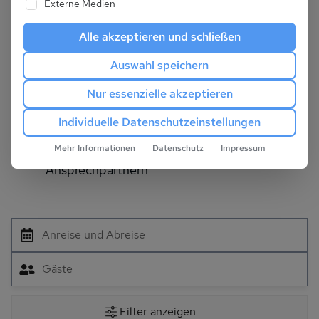
Externe Medien
Ausgesuchte Objekte, alle persönlich
Alle akzeptieren und schließen
besichtigt
Auswahl speichern
Einzigartige Beratungsqualität. Wir lieben und
Nur essenzielle akzeptieren
leben Ferienhausurlaub
Individuelle Datenschutzeinstellungen
Kundennähe mit festen, erfahrenen
Mehr Informationen
Datenschutz
Impressum
Ansprechpartnern
Anreise und Abreise
Gäste
Filter anzeigen