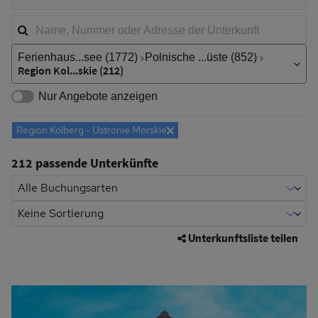
S
u
Stichwortsuche
c
h
Ort,
Ferienhaus...see (1772)
Polnische ...üste (852)
Region,
f
Region Kol...skie (212)
Land
i
Nur Angebote anzeigen
l
t
Region Kolberg - Ustronie Morskie
Entferne
e
r
212 passende Unterkünfte
Unterkunftsliste teilen